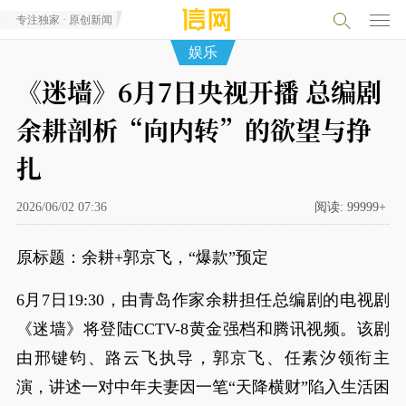
专注独家 · 原创新闻
娱乐
《迷墙》6月7日央视开播 总编剧
余耕剖析“向内转”的欲望与挣
扎
2026/06/02 07:36
阅读:
99999+
原标题：余耕+郭京飞，“爆款”预定
6月7日19:30，由青岛作家余耕担任总编剧的电视剧
《迷墙》将登陆CCTV-8黄金强档和腾讯视频。该剧
由邢键钧、路云飞执导，郭京飞、任素汐领衔主
演，讲述一对中年夫妻因一笔“天降横财”陷入生活困