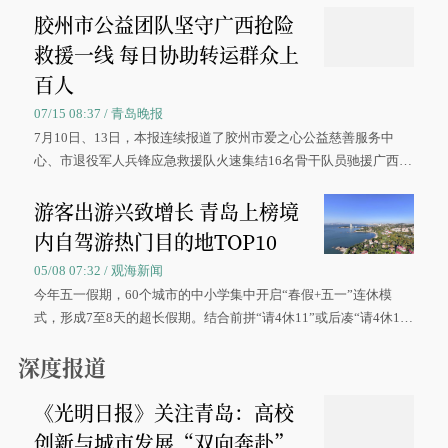
胶州市公益团队坚守广西抢险
救援一线 每日协助转运群众上
百人
07/15 08:37 / 青岛晚报
7月10日、13日，本报连续报道了胶州市爱之心公益慈善服务中
心、市退役军人兵锋应急救援队火速集结16名骨干队员驰援广西灾
区、奋战在抢险一线的故事，得到众多读者点赞。
游客出游兴致增长 青岛上榜境
内自驾游热门目的地TOP10
05/08 07:32 / 观海新闻
今年五一假期，60个城市的中小学集中开启“春假+五一”连休模
式，形成7至8天的超长假期。结合前拼“请4休11”或后凑“请4休1
0”的拼假方案，带动游客出游兴致增长。
深度报道
《光明日报》关注青岛：高校
创新与城市发展“双向奔赴”