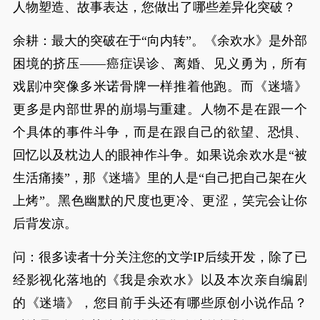
人物塑造、故事表达，您做出了哪些差异化突破？
余耕：最大的突破在于“向内转”。《余欢水》是外部
困境的挤压——癌症误诊、离婚、见义勇为，所有
戏剧冲突像多米诺骨牌一样推着他跑。而《迷墙》
更多是内部世界的崩塌与重建。人物不是在跟一个
个具体的事件斗争，而是在跟自己的欲望、恐惧、
回忆以及枕边人的眼神作斗争。如果说余欢水是“被
生活痛揍”，那《迷墙》里的人是“自己把自己架在火
上烤”。黑色幽默的尺度也更冷、更涩，笑完会让你
后背发凉。
问：很多读者十分关注您的文学IP后续开发，除了已
经影视化落地的《我是余欢水》以及本次亲自编剧
的《迷墙》，您目前手头还有哪些原创小说作品？