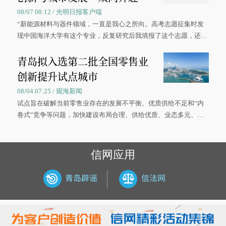
08/07 08:12 / 光明日报客户端
“新能源材料与器件领域，一直是我心之所向。高考志愿征集时发
现中国海洋大学有这个专业，反复研究后我填报了这个志愿，还真
被录取了。”今年7月，来自山西的学子郝君豪，如愿收到中国海洋
青岛拟入选第二批全国零售业
大学材料科学与工程学院材料类专业的录取通知书。
创新提升试点城市
08/04 07:25 / 观海新闻
试点旨在破解当前零售业存在的发展不平衡、优质供给不足和“内
卷式”竞争等问题，加快建设布局合理、供给优质、业态多元、智
慧便捷、竞争有序的现代零售体系。
信网应用