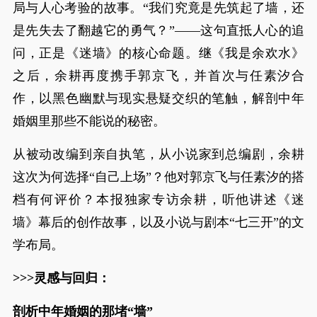
局与人心考验的故事。“我们究竟是先筑起了墙，还
是先失去了翻越它的勇气？”——这句直抵人心的追
问，正是《迷墙》的核心命题。继《我是余欢水》
之后，余耕再度携手郭京飞，并首次与任素汐合
作，以黑色幽默与现实悬疑交织的笔触，解剖中年
婚姻里那些不能说的秘密。
从被动改编到亲自执笔，从小说家到总编剧，余耕
这次为何选择“自己上场”？他对郭京飞与任素汐的搭
档有何评价？本报独家专访余耕，听他讲述《迷
墙》幕后的创作故事，以及小说与剧本“七三开”的文
学布局。
>>>灵感与回归：
剖析中年婚姻的那堵“墙”