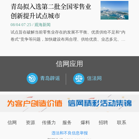
青岛拟入选第二批全国零售业
大学材料科学与工程学院材料类专业的录取通知书。
创新提升试点城市
08/04 07:25 / 观海新闻
试点旨在破解当前零售业存在的发展不平衡、优质供给不足和“内
卷式”竞争等问题，加快建设布局合理、供给优质、业态多元、智
慧便捷、竞争有序的现代零售体系。
信网应用
信网
资源
传播力
服务
爆料
招聘
联系
违法和不良信息举报