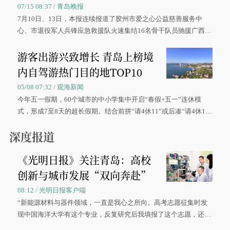
07/15 08:37 / 青岛晚报
7月10日、13日，本报连续报道了胶州市爱之心公益慈善服务中
心、市退役军人兵锋应急救援队火速集结16名骨干队员驰援广西灾
区、奋战在抢险一线的故事，得到众多读者点赞。
游客出游兴致增长 青岛上榜境
内自驾游热门目的地TOP10
05/08 07:32 / 观海新闻
今年五一假期，60个城市的中小学集中开启“春假+五一”连休模
式，形成7至8天的超长假期。结合前拼“请4休11”或后凑“请4休1
0”的拼假方案，带动游客出游兴致增长。
深度报道
《光明日报》关注青岛：高校
创新与城市发展“双向奔赴”
08:12 / 光明日报客户端
“新能源材料与器件领域，一直是我心之所向。高考志愿征集时发
现中国海洋大学有这个专业，反复研究后我填报了这个志愿，还真
被录取了。”今年7月，来自山西的学子郝君豪，如愿收到中国海洋