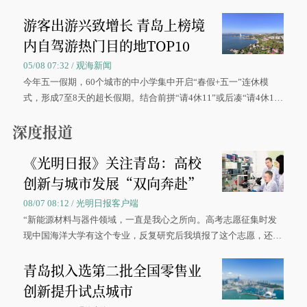
区、奋战在抢险一线的故事，得到众多读者点赞。
游客出游兴致增长 青岛上榜境
内自驾游热门目的地TOP10
05/08 07:32 / 观海新闻
今年五一假期，60个城市的中小学集中开启“春假+五一”连休模
式，形成7至8天的超长假期。结合前拼“请4休11”或后凑“请4休1
0”的拼假方案，带动游客出游兴致增长。
深度报道
《光明日报》关注青岛：高校
创新与城市发展“双向奔赴”
08/07 08:12 / 光明日报客户端
“新能源材料与器件领域，一直是我心之所向。高考志愿征集时发
现中国海洋大学有这个专业，反复研究后我填报了这个志愿，还真
被录取了。”今年7月，来自山西的学子郝君豪，如愿收到中国海洋
青岛拟入选第二批全国零售业
大学材料科学与工程学院材料类专业的录取通知书。
创新提升试点城市