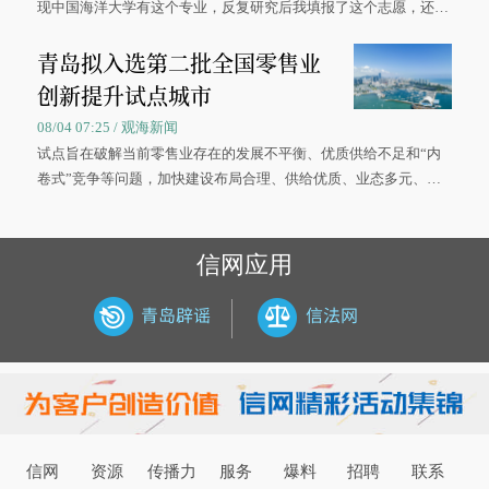
现中国海洋大学有这个专业，反复研究后我填报了这个志愿，还真
被录取了。”今年7月，来自山西的学子郝君豪，如愿收到中国海洋
青岛拟入选第二批全国零售业
大学材料科学与工程学院材料类专业的录取通知书。
创新提升试点城市
08/04 07:25 / 观海新闻
试点旨在破解当前零售业存在的发展不平衡、优质供给不足和“内
卷式”竞争等问题，加快建设布局合理、供给优质、业态多元、智
慧便捷、竞争有序的现代零售体系。
信网应用
信网
资源
传播力
服务
爆料
招聘
联系