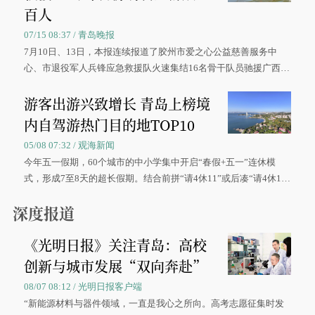
百人
07/15 08:37 / 青岛晚报
7月10日、13日，本报连续报道了胶州市爱之心公益慈善服务中
心、市退役军人兵锋应急救援队火速集结16名骨干队员驰援广西灾
区、奋战在抢险一线的故事，得到众多读者点赞。
游客出游兴致增长 青岛上榜境
内自驾游热门目的地TOP10
05/08 07:32 / 观海新闻
今年五一假期，60个城市的中小学集中开启“春假+五一”连休模
式，形成7至8天的超长假期。结合前拼“请4休11”或后凑“请4休1
0”的拼假方案，带动游客出游兴致增长。
深度报道
《光明日报》关注青岛：高校
创新与城市发展“双向奔赴”
08/07 08:12 / 光明日报客户端
“新能源材料与器件领域，一直是我心之所向。高考志愿征集时发