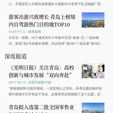
心、市退役军人兵锋应急救援队火速集结16名骨干队员驰援广西灾
区、奋战在抢险一线的故事，得到众多读者点赞。
游客出游兴致增长 青岛上榜境
内自驾游热门目的地TOP10
05/08 07:32 / 观海新闻
今年五一假期，60个城市的中小学集中开启“春假+五一”连休模
式，形成7至8天的超长假期。结合前拼“请4休11”或后凑“请4休1
0”的拼假方案，带动游客出游兴致增长。
深度报道
《光明日报》关注青岛：高校
创新与城市发展“双向奔赴”
08/07 08:12 / 光明日报客户端
“新能源材料与器件领域，一直是我心之所向。高考志愿征集时发
现中国海洋大学有这个专业，反复研究后我填报了这个志愿，还真
被录取了。”今年7月，来自山西的学子郝君豪，如愿收到中国海洋
青岛拟入选第二批全国零售业
大学材料科学与工程学院材料类专业的录取通知书。