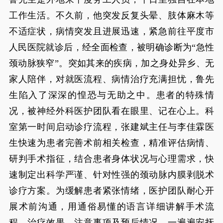
工作生活。不久前，他突发反复头晕、肢体麻木等
不适症状，病情突发且进展迅速，紧急前往平度市
人民医院就诊后，经全面检查，被明确诊断为“急性
颈动脉狭窄”。突如其来的疾病，加之身处异乡、无
家人陪伴，对就医流程、病情治疗充满担忧，鲁先
生陷入了深深的惶恐与无助之中。患者的特殊情
况，被神经外科医护团队看在眼里、记在心上。科
室第一时间启动诊疗流程，张建斌主任与李佳霖医
生快速为患者完善术前相关检查，精准评估病情、
研判手术指征，结合患者身体状况与心理需求，快
速制定出科学严谨、针对性强的颈动脉内膜剥脱术
诊疗方案。为缓解患者紧张情绪，医护团队耐心开
展术前沟通，用通俗易懂的语言详细讲解手术流
程、治疗效果、注意事项及预后情况，一遍遍安抚