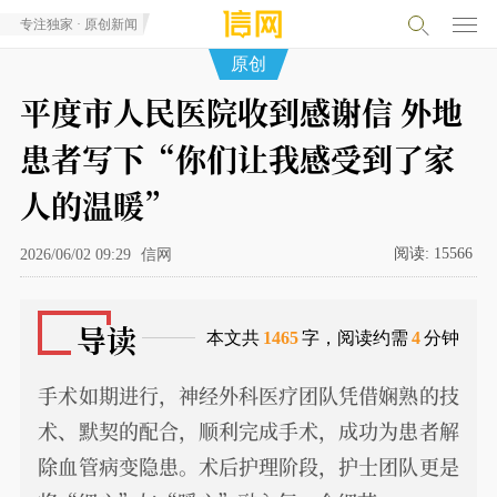
专注独家 · 原创新闻
原创
平度市人民医院收到感谢信 外地
患者写下“你们让我感受到了家
人的温暖”
阅读:
15566
2026/06/02 09:29
信网
导读
本文共
1465
字，阅读约需
4
分钟
手术如期进行，神经外科医疗团队凭借娴熟的技
术、默契的配合，顺利完成手术，成功为患者解
除血管病变隐患。术后护理阶段，护士团队更是