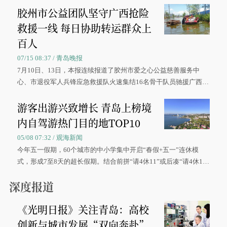
胶州市公益团队坚守广西抢险
救援一线 每日协助转运群众上
百人
07/15 08:37 / 青岛晚报
7月10日、13日，本报连续报道了胶州市爱之心公益慈善服务中
心、市退役军人兵锋应急救援队火速集结16名骨干队员驰援广西灾
区、奋战在抢险一线的故事，得到众多读者点赞。
游客出游兴致增长 青岛上榜境
内自驾游热门目的地TOP10
05/08 07:32 / 观海新闻
今年五一假期，60个城市的中小学集中开启“春假+五一”连休模
式，形成7至8天的超长假期。结合前拼“请4休11”或后凑“请4休1
0”的拼假方案，带动游客出游兴致增长。
深度报道
《光明日报》关注青岛：高校
创新与城市发展“双向奔赴”