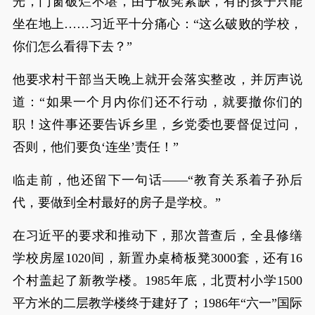
光，门窗破烂不堪，由于板凳紧缺，有的孩子只能
坐在地上……习近平十分痛心：“这么破败的学校，
你们怎么看得下去？”
他要求村干部当天晚上就开会落实整改，并厉声说
道：“如果一个月内你们还不行动，就要撤你们的
职！这件事还要告诉乡里，乡党委也要督促过问，
否则，他们要负‘连坐’责任！”
临走前，他还留下一句话——“教育关系着子孙后
代，要做到全村最好的房子是学校。”
在习近平的要求和推动下，那次普查后，全县修缮
学校房屋1020间，新置办桌椅板凳3000套，还有16
个村盖起了新教学楼。1985年底，北贾村小学1500
平方米的二层教学楼终于建好了；1986年“六一”国际