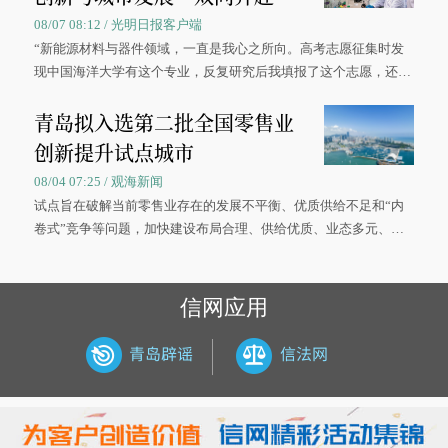
08/07 08:12 / 光明日报客户端
“新能源材料与器件领域，一直是我心之所向。高考志愿征集时发
现中国海洋大学有这个专业，反复研究后我填报了这个志愿，还真
被录取了。”今年7月，来自山西的学子郝君豪，如愿收到中国海洋
青岛拟入选第二批全国零售业
大学材料科学与工程学院材料类专业的录取通知书。
创新提升试点城市
08/04 07:25 / 观海新闻
试点旨在破解当前零售业存在的发展不平衡、优质供给不足和“内
卷式”竞争等问题，加快建设布局合理、供给优质、业态多元、智
慧便捷、竞争有序的现代零售体系。
信网应用