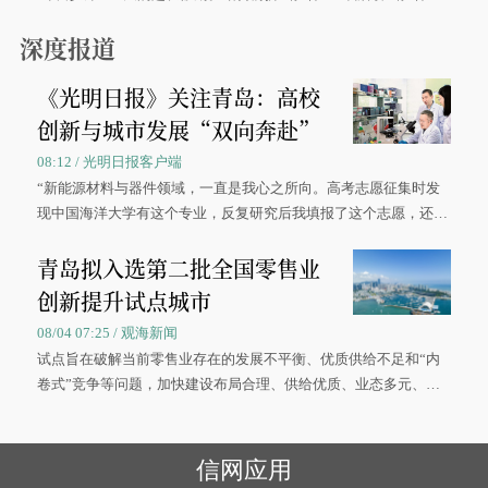
0”的拼假方案，带动游客出游兴致增长。
深度报道
《光明日报》关注青岛：高校
创新与城市发展“双向奔赴”
08:12 / 光明日报客户端
“新能源材料与器件领域，一直是我心之所向。高考志愿征集时发
现中国海洋大学有这个专业，反复研究后我填报了这个志愿，还真
被录取了。”今年7月，来自山西的学子郝君豪，如愿收到中国海洋
青岛拟入选第二批全国零售业
大学材料科学与工程学院材料类专业的录取通知书。
创新提升试点城市
08/04 07:25 / 观海新闻
试点旨在破解当前零售业存在的发展不平衡、优质供给不足和“内
卷式”竞争等问题，加快建设布局合理、供给优质、业态多元、智
慧便捷、竞争有序的现代零售体系。
信网应用