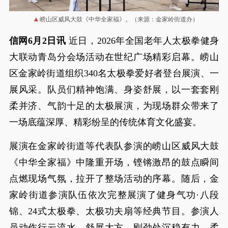
崂山区威风大鼓《中华全家福》。（来源：金家岭街道办）
信网6月2日讯
近日，2026年全国老年人太极拳健身
大联动青岛分会场活动在世纪广场精彩启幕。崂山
区金家岭街道组织340名太极拳爱好者登台展演、一
展风采。队员们精神饱满、身姿舒展，以一套套刚
柔并济、气韵十足的太极展演，为现场群众带来了
一场底蕴深厚、精彩纷呈的传统体育文化盛宴。
展演在金家岭街道等代表队参演的崂山区威风大鼓
《中华全家福》中隆重开场，铿锵激昂的鼓点瞬间
点燃现场气氛，拉开了整场活动的序幕。随后，金
家岭街道参演队伍依次完整展演了健身气功·八段
锦、24式太极拳、太极功夫扇等经典节目。参演人
员动作行云流水、舒展大方，刚劲处沉稳有力，柔