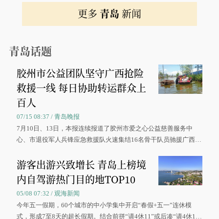
更多
青岛
新闻
青岛话题
胶州市公益团队坚守广西抢险
救援一线 每日协助转运群众上
百人
07/15 08:37 / 青岛晚报
7月10日、13日，本报连续报道了胶州市爱之心公益慈善服务中
心、市退役军人兵锋应急救援队火速集结16名骨干队员驰援广西灾
区、奋战在抢险一线的故事，得到众多读者点赞。
游客出游兴致增长 青岛上榜境
内自驾游热门目的地TOP10
05/08 07:32 / 观海新闻
今年五一假期，60个城市的中小学集中开启“春假+五一”连休模
式，形成7至8天的超长假期。结合前拼“请4休11”或后凑“请4休1