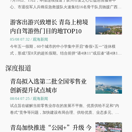
7月10日、13日，本报连续报道了胶州市爱之心公益慈善服务中
心、市退役军人兵锋应急救援队火速集结16名骨干队员驰援广西灾
区、奋战在抢险一线的故事，得到众多读者点赞。
游客出游兴致增长 青岛上榜境
内自驾游热门目的地TOP10
05/08 07:32 / 观海新闻
今年五一假期，60个城市的中小学集中开启“春假+五一”连休模
式，形成7至8天的超长假期。结合前拼“请4休11”或后凑“请4休1
0”的拼假方案，带动游客出游兴致增长。
深度报道
青岛拟入选第二批全国零售业
创新提升试点城市
08/04 07:25 / 观海新闻
试点旨在破解当前零售业存在的发展不平衡、优质供给不足和“内
卷式”竞争等问题，加快建设布局合理、供给优质、业态多元、智
慧便捷、竞争有序的现代零售体系。
青岛加快推进“公园+”升级 今