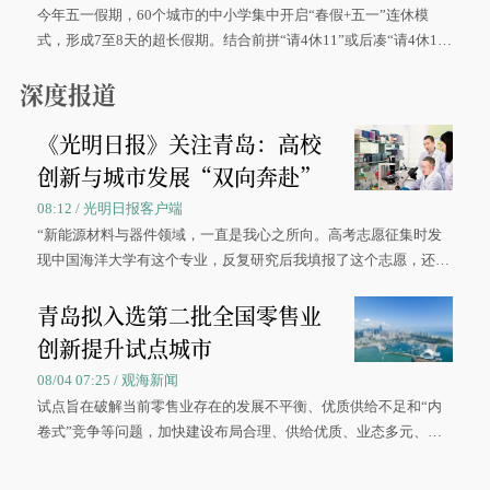
今年五一假期，60个城市的中小学集中开启“春假+五一”连休模
式，形成7至8天的超长假期。结合前拼“请4休11”或后凑“请4休1
0”的拼假方案，带动游客出游兴致增长。
深度报道
《光明日报》关注青岛：高校
创新与城市发展“双向奔赴”
08:12 / 光明日报客户端
“新能源材料与器件领域，一直是我心之所向。高考志愿征集时发
现中国海洋大学有这个专业，反复研究后我填报了这个志愿，还真
被录取了。”今年7月，来自山西的学子郝君豪，如愿收到中国海洋
青岛拟入选第二批全国零售业
大学材料科学与工程学院材料类专业的录取通知书。
创新提升试点城市
08/04 07:25 / 观海新闻
试点旨在破解当前零售业存在的发展不平衡、优质供给不足和“内
卷式”竞争等问题，加快建设布局合理、供给优质、业态多元、智
慧便捷、竞争有序的现代零售体系。