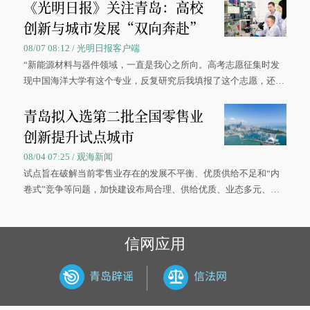
《光明日报》关注青岛：高校
创新与城市发展“双向奔赴”
08/07 08:12 / 光明日报客户端
“新能源材料与器件领域，一直是我心之所向。高考志愿征集时发
现中国海洋大学有这个专业，反复研究后我填报了这个志愿，还真
被录取了。”今年7月，来自山西的学子郝君豪，如愿收到中国海洋
青岛拟入选第二批全国零售业
大学材料科学与工程学院材料类专业的录取通知书。
创新提升试点城市
08/04 07:25 / 观海新闻
试点旨在破解当前零售业存在的发展不平衡、优质供给不足和“内
卷式”竞争等问题，加快建设布局合理、供给优质、业态多元、智
慧便捷、竞争有序的现代零售体系。
信网应用