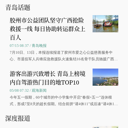
青岛话题
胶州市公益团队坚守广西抢险
救援一线 每日协助转运群众上
百人
07/15 08:37 / 青岛晚报
7月10日、13日，本报连续报道了胶州市爱之心公益慈善服务中
心、市退役军人兵锋应急救援队火速集结16名骨干队员驰援广西灾
区、奋战在抢险一线的故事，得到众多读者点赞。
游客出游兴致增长 青岛上榜境
内自驾游热门目的地TOP10
05/08 07:32 / 观海新闻
今年五一假期，60个城市的中小学集中开启“春假+五一”连休模
式，形成7至8天的超长假期。结合前拼“请4休11”或后凑“请4休1
0”的拼假方案，带动游客出游兴致增长。
深度报道