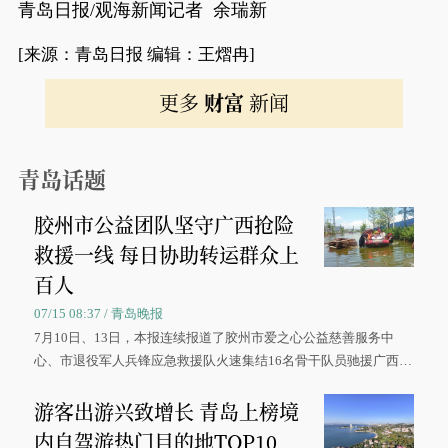
青岛日报/观海新闻记者 余瑞新
[来源：青岛日报 编辑：王熠冉]
更多
财富
新闻
青岛话题
胶州市公益团队坚守广西抢险
救援一线 每日协助转运群众上
百人
07/15 08:37 / 青岛晚报
7月10日、13日，本报连续报道了胶州市爱之心公益慈善服务中
心、市退役军人兵锋应急救援队火速集结16名骨干队员驰援广西灾
区、奋战在抢险一线的故事，得到众多读者点赞。
游客出游兴致增长 青岛上榜境
内自驾游热门目的地TOP10