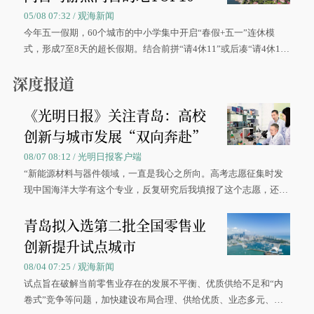
05/08 07:32 / 观海新闻
今年五一假期，60个城市的中小学集中开启“春假+五一”连休模
式，形成7至8天的超长假期。结合前拼“请4休11”或后凑“请4休1
0”的拼假方案，带动游客出游兴致增长。
深度报道
《光明日报》关注青岛：高校
创新与城市发展“双向奔赴”
08/07 08:12 / 光明日报客户端
“新能源材料与器件领域，一直是我心之所向。高考志愿征集时发
现中国海洋大学有这个专业，反复研究后我填报了这个志愿，还真
被录取了。”今年7月，来自山西的学子郝君豪，如愿收到中国海洋
青岛拟入选第二批全国零售业
大学材料科学与工程学院材料类专业的录取通知书。
创新提升试点城市
08/04 07:25 / 观海新闻
试点旨在破解当前零售业存在的发展不平衡、优质供给不足和“内
卷式”竞争等问题，加快建设布局合理、供给优质、业态多元、智