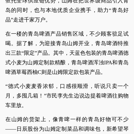
依托全球供应链优势，山姆在把世界级商品引入青
岛的同时，也与本地优质企业携手，助力“青岛好
品”走进千家万户。
在一楼的青岛啤酒产品销售区域，不少顾客驻足试
喝。据了解，为迎接青岛山姆开业，青岛啤酒特推
出三款“限定”产品。其中，天蓝色包装的青岛啤酒德
式小麦为山姆定制款精酿，青岛啤酒浑浊IPA和青岛
啤酒草莓西柚C则是山姆限定款包装产品。
“德式小麦麦香浓郁，口感很顺滑，听说只卖一个
月，多囤几箱！”市民李先生边说边提着啤酒往购物
车里放。
在山姆的货架上，像青啤一样的青岛好物可不少
——日辰股份为山姆定制菜品和调味包，新希望琴