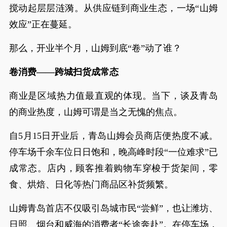
搅动起层层涟漪。从供应链到商业生态，一场“山姆
效应”正在蔓延。
那么，开业半个月，山姆到底“卷”动了谁？
卷消费——跨城扫货成常态
商业是区域热力值最直观的体现。当下，谈及青岛
的商业热度，山姆可谓是当之无愧的焦点。
自5月15日开业后，青岛山姆会员商店便热度不减。
停车场千余车位日日饱和，晚高峰时段“一位难求”已
成常态。店内，顾客推着购物车穿梭于货架间，零
食、烘焙、日化等热门商品区补货频繁。
山姆青岛首店不仅吸引岛城市民“尝鲜”，也让潍坊、
日照、烟台和威海的消费者“长途奔赴”。在停车场，