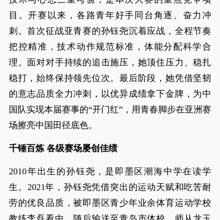
目。开赛以来，各路青年好手同台角逐、奋力冲
刺。首次征战亚青赛的孙钰尧沉着应战，全程节奏
把控精准，技术动作规范标准，体能分配科学合
理。面对对手持续的追击施压，她顶住压力、稳扎
稳打，始终保持领先位次。最后阶段，她凭借坚韧
的意志品质全力冲刺，以优异成绩拿下金牌，为中
国队实现本届赛事的“开门红”，用青春脚步在亚洲赛
场擦亮中国田径底色。
千锤百炼 各级赛场屡创佳绩
2010年出生的孙钰尧，是即墨区潮海中学在读学
生。2021年，孙钰尧凭借突出的运动天赋和吃苦耐
劳的优良品质，被即墨区青少年业余体育运动学校
教练李磊看中，随后输送至青岛市体校，师从龙玉