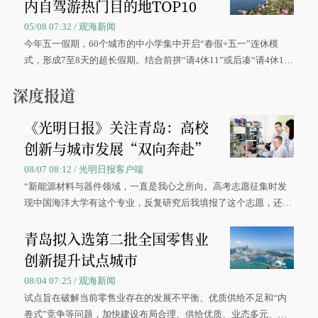
内自驾游热门目的地TOP10
05/08 07:32 / 观海新闻
今年五一假期，60个城市的中小学集中开启“春假+五一”连休模
式，形成7至8天的超长假期。结合前拼“请4休11”或后凑“请4休1
0”的拼假方案，带动游客出游兴致增长。
深度报道
《光明日报》关注青岛：高校
创新与城市发展“双向奔赴”
08/07 08:12 / 光明日报客户端
“新能源材料与器件领域，一直是我心之所向。高考志愿征集时发
现中国海洋大学有这个专业，反复研究后我填报了这个志愿，还真
被录取了。”今年7月，来自山西的学子郝君豪，如愿收到中国海洋
青岛拟入选第二批全国零售业
大学材料科学与工程学院材料类专业的录取通知书。
创新提升试点城市
08/04 07:25 / 观海新闻
试点旨在破解当前零售业存在的发展不平衡、优质供给不足和“内
卷式”竞争等问题，加快建设布局合理、供给优质、业态多元、智