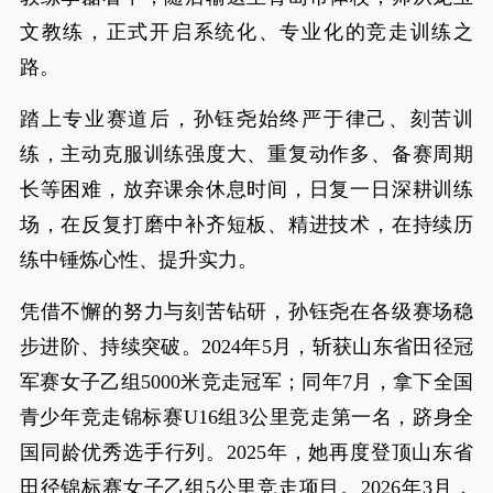
文教练，正式开启系统化、专业化的竞走训练之
路。
踏上专业赛道后，孙钰尧始终严于律己、刻苦训
练，主动克服训练强度大、重复动作多、备赛周期
长等困难，放弃课余休息时间，日复一日深耕训练
场，在反复打磨中补齐短板、精进技术，在持续历
练中锤炼心性、提升实力。
凭借不懈的努力与刻苦钻研，孙钰尧在各级赛场稳
步进阶、持续突破。2024年5月，斩获山东省田径冠
军赛女子乙组5000米竞走冠军；同年7月，拿下全国
青少年竞走锦标赛U16组3公里竞走第一名，跻身全
国同龄优秀选手行列。2025年，她再度登顶山东省
田径锦标赛女子乙组5公里竞走项目。2026年3月，