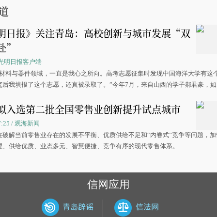
道
明日报》关注青岛：高校创新与城市发展“双
赴”
 / 光明日报客户端
源材料与器件领域，一直是我心之所向。高考志愿征集时发现中国海洋大学有这
究后我填报了这个志愿，还真被录取了。”今年7月，来自山西的学子郝君豪，
洋大学材料科学与工程学院材料类专业的录取通知书。
拟入选第二批全国零售业创新提升试点城市
07:25 / 观海新闻
在破解当前零售业存在的发展不平衡、优质供给不足和“内卷式”竞争等问题，加
理、供给优质、业态多元、智慧便捷、竞争有序的现代零售体系。
信网应用