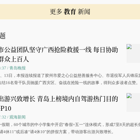
更多
教育
新闻
题
市公益团队坚守广西抢险救援一线 每日协助
群众上百人
08:37 / 青岛晚报
0日、13日，本报连续报道了胶州市爱之心公益慈善服务中心、市退役军人兵锋应
集结16名骨干队员驰援广西灾区、奋战在抢险一线的故事，得到众多读者点赞
出游兴致增长 青岛上榜境内自驾游热门目的
P10
07:32 / 观海新闻
一假期，60个城市的中小学集中开启“春假+五一”连休模式，形成7至8天的超长
请4休11”或后凑“请4休10”的拼假方案，带动游客出游兴致增长。