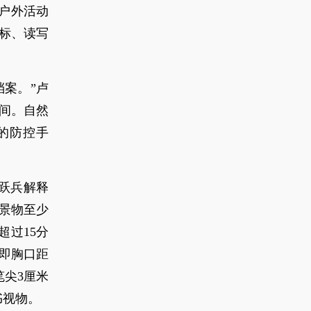
户外活动
标、读写
案。”卢
间。自然
的防控手
卢跃兵解释
外景物至少
超过15分
，即胸口距
笔尖3厘米
书视物。