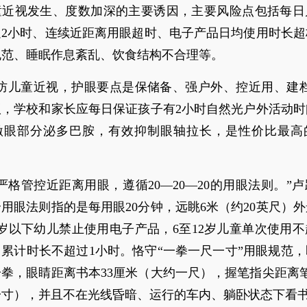
童近视发生、度数加深的主要诱因，主要风险点包括每日
足2小时、连续近距离用眼超时、电子产品日均使用时长超
规范、睡眠作息紊乱、饮食结构不合理等。
预防儿童近视，护眼要点是保储备、强户外、控近用、建档
议，学校和家长应每日保证孩子有2小时自然光户外活动时
激眼部分泌多巴胺，有效抑制眼轴拉长，是性价比最高
严格管控近距离用眼，遵循20—20—20的用眼法则。”
用眼法则指的是每用眼20分钟，远眺6米（约20英尺）
6岁以下幼儿禁止使用电子产品，6至12岁儿童单次使用不
累计时长不超过1小时。恪守“一拳一尺一寸”用眼规范
拳，眼睛距离书本33厘米（大约一尺），握笔指尖距离
一寸），并且不在光线昏暗、运行的车内、躺卧状态下看