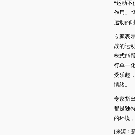
“运动
作用。
运动的时
专家表
战的运
模式能
行单一
受乐趣
情绪。
专家指
都是独
的环境
[来源：