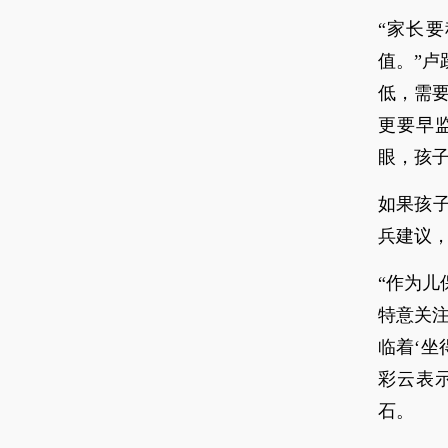
“家长
值。”
低，需要
更要早
眼，孩
如果孩
兵建议
“作为
特意关注
临着‘坐
彩云表
石。