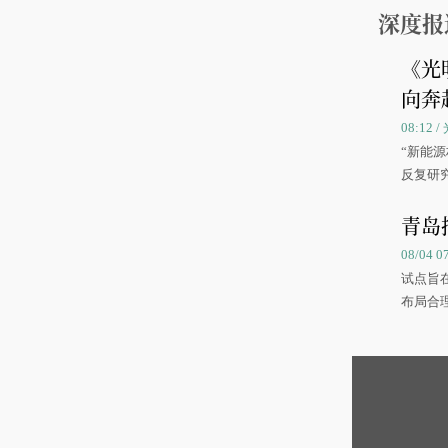
深度报
《光
向奔
08:12
“新能
反复研
中国海
青岛
08/04 
试点旨
布局合