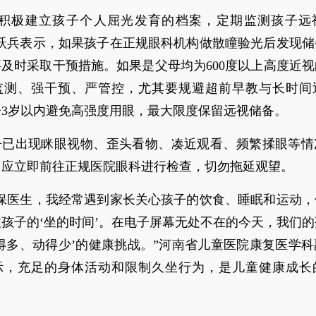
要积极建立孩子个人屈光发育的档案，定期监测孩子远
卢跃兵表示，如果孩子在正规眼科机构做散瞳验光后发现储
及时采取干预措施。如果是父母均为600度以上高度近
监测、强干预、严管控，尤其要规避超前早教与长时间
子3岁以内避免高强度用眼，最大限度保留远视储备。
子已出现眯眼视物、歪头看物、凑近观看、频繁揉眼等情
，应立即前往正规医院眼科进行检查，切勿拖延观望。
儿保医生，我经常遇到家长关心孩子的饮食、睡眠和运动，
孩子的‘坐的时间’。在电子屏幕无处不在的今天，我们
得多、动得少’的健康挑战。”河南省儿童医院康复医学
示，充足的身体活动和限制久坐行为，是儿童健康成长