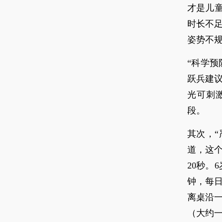
才是儿
时长不
姿势不
“科学
跃兵建
光可刺
段。
其次，“
道，这个
20秒。
钟，每日
离桌沿一
（大约