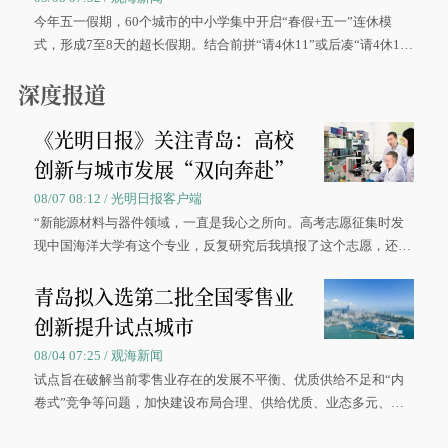
今年五一假期，60个城市的中小学集中开启“春假+五一”连休模
式，形成7至8天的超长假期。结合前拼“请4休11”或后凑“请4休1
0”的拼假方案，带动游客出游兴致增长。
深度报道
《光明日报》关注青岛：高校
创新与城市发展“双向奔赴”
08/07 08:12 / 光明日报客户端
“新能源材料与器件领域，一直是我心之所向。高考志愿征集时发
现中国海洋大学有这个专业，反复研究后我填报了这个志愿，还真
被录取了。”今年7月，来自山西的学子郝君豪，如愿收到中国海洋
青岛拟入选第二批全国零售业
大学材料科学与工程学院材料类专业的录取通知书。
创新提升试点城市
08/04 07:25 / 观海新闻
试点旨在破解当前零售业存在的发展不平衡、优质供给不足和“内
卷式”竞争等问题，加快建设布局合理、供给优质、业态多元、智
慧便捷、竞争有序的现代零售体系。