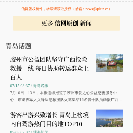
信网版权稿件，转载请获取授权（邮箱：news@qdxin.cn）
更多
信网原创
新闻
青岛话题
胶州市公益团队坚守广西抢险
救援一线 每日协助转运群众上
百人
07/15 08:37 / 青岛晚报
7月10日、13日，本报连续报道了胶州市爱之心公益慈善服务中
心、市退役军人兵锋应急救援队火速集结16名骨干队员驰援广西灾
区、奋战在抢险一线的故事，得到众多读者点赞。
游客出游兴致增长 青岛上榜境
内自驾游热门目的地TOP10
05/08 07:32 / 观海新闻