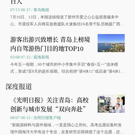
百人
07/15 08:37 / 青岛晚报
7月10日、13日，本报连续报道了胶州市爱之心公益慈善服务中
心、市退役军人兵锋应急救援队火速集结16名骨干队员驰援广西灾
区、奋战在抢险一线的故事，得到众多读者点赞。
游客出游兴致增长 青岛上榜境
内自驾游热门目的地TOP10
05/08 07:32 / 观海新闻
今年五一假期，60个城市的中小学集中开启“春假+五一”连休模
式，形成7至8天的超长假期。结合前拼“请4休11”或后凑“请4休1
0”的拼假方案，带动游客出游兴致增长。
深度报道
《光明日报》关注青岛：高校
创新与城市发展“双向奔赴”
08/07 08:12 / 光明日报客户端
“新能源材料与器件领域，一直是我心之所向。高考志愿征集时发
现中国海洋大学有这个专业，反复研究后我填报了这个志愿，还真