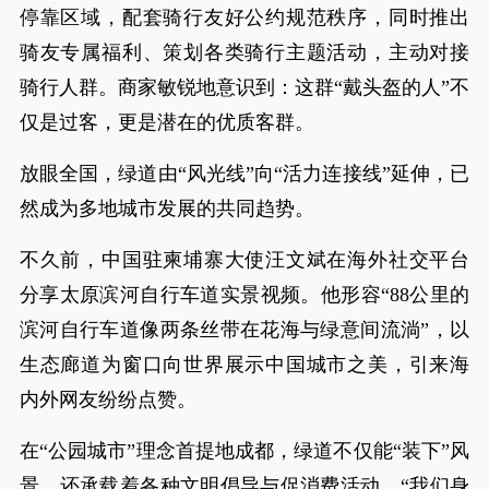
停靠区域，配套骑行友好公约规范秩序，同时推出
骑友专属福利、策划各类骑行主题活动，主动对接
骑行人群。商家敏锐地意识到：这群“戴头盔的人”不
仅是过客，更是潜在的优质客群。
放眼全国，绿道由“风光线”向“活力连接线”延伸，已
然成为多地城市发展的共同趋势。
不久前，中国驻柬埔寨大使汪文斌在海外社交平台
分享太原滨河自行车道实景视频。他形容“88公里的
滨河自行车道像两条丝带在花海与绿意间流淌”，以
生态廊道为窗口向世界展示中国城市之美，引来海
内外网友纷纷点赞。
在“公园城市”理念首提地成都，绿道不仅能“装下”风
景，还承载着各种文明倡导与促消费活动。“我们身