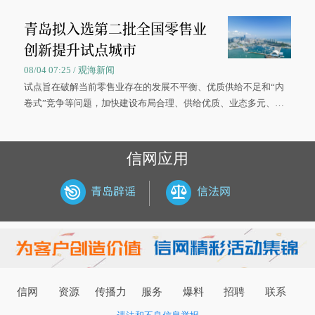
被录取了。”今年7月，来自山西的学子郝君豪，如愿收到中国海洋
青岛拟入选第二批全国零售业
大学材料科学与工程学院材料类专业的录取通知书。
创新提升试点城市
08/04 07:25 / 观海新闻
试点旨在破解当前零售业存在的发展不平衡、优质供给不足和“内
卷式”竞争等问题，加快建设布局合理、供给优质、业态多元、智
慧便捷、竞争有序的现代零售体系。
信网应用
信网
资源
传播力
服务
爆料
招聘
联系