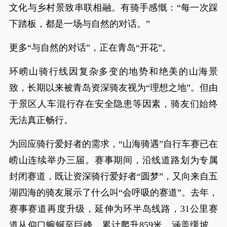
文化与乡村景致串联相融。有骑手感慨：“每一次踩
下踏板，都是一场与自然的对话。”
更多“与自然的对话”，正在青岛“开花”。
环崂山骑行线因复杂多变的地势和绝美的山海景
致，长期以来被青岛资深骑友视为“理想之地”。但由
于景区人车混行存在安全隐患等因素，骑友们始终
无法真正畅行。
为回应骑行爱好者的需求，“山海骑遇”自行车赛已在
崂山连续举办三届。赛事期间，沿线道路划为专属
封闭赛道，既让资深骑行爱好者“圆梦”，又向来自五
湖四海的骑友展示了什么叫“会呼吸的赛道”。去年，
赛事赛道再度升级，延伸为环半岛线路，31公里赛
道从仰口蜿蜒至巨峰，累计爬升859米，涵盖缓坡、