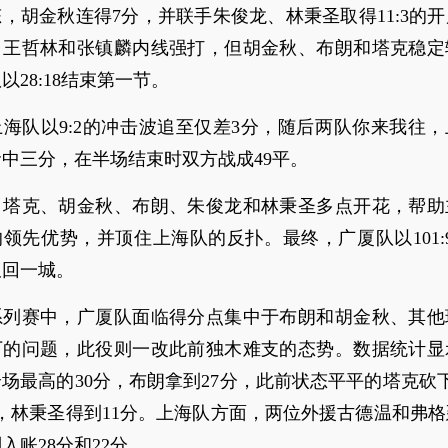
，胡金秋连得7分，并联手朱俊龙、林秉圣取得11:3的
、王哲林和张镇麟内线强打，但胡金秋、布朗和塔克稳定
以28:18结束第一节。
海队以9:2的冲击波追至仅差3分，随后两队你来我往
中三分，在半场结束时双方战成49平。
，塔克、胡金秋、布朗、朱俊龙和林秉圣多点开花，帮助
领先优势，并顶住上海队的反扑。最终，广厦队以101:
扳回一城。
系列赛中，广厦队面临得分点集中于布朗和胡金秋、其他
下的问题，此役则一改此前独木难支的态势。数据统计显
场最高的30分，布朗拿到27分，此前状态平平的塔克砍下
，林秉圣得到11分。上海队方面，两位外援古德温和弗
入账28分和22分。