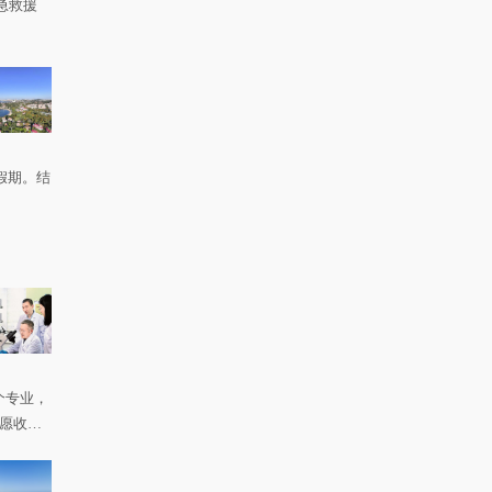
急救援
。
假期。结
个专业，
如愿收到