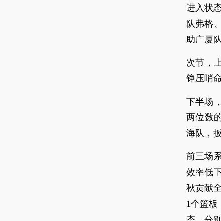
进入状态
队弗格
助广厦队
次节，上
铮压哨命
下半场
两位数的
海队，
前三场
效率低
秋贡献全
1个篮板
态，分别