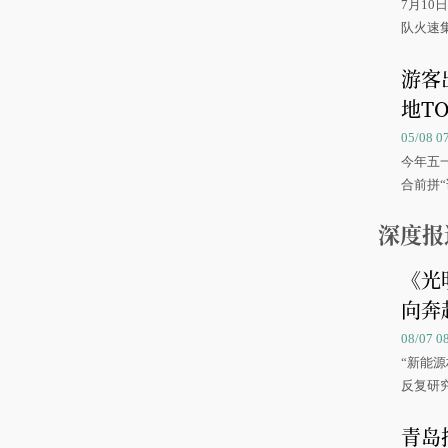
7月1
队火速
游客
地TO
05/08 
今年五
合前拼“
深度报
《光
向奔
08/07
“新能
反复研
中国海
青岛