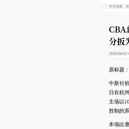
专注独家 · 
CBA
分扳为
2026/06/03 
原标题：
中新社杭
日在杭州
主场以1
胜制的
本场比