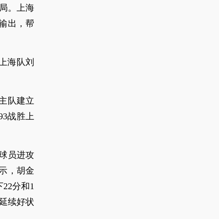
开局。上海
输出，帮
，上海队刘
主队建立
93战胜上
球员进攻
示，胡金
22分和1
格延续好状