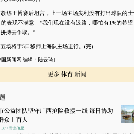
主教练王博赛后坦言，上一场主场失利没有打出球队的士
己的表现不满意。“我们现在没有退路，哪怕有1%的希望
拼搏去争取。”
五场将于5日移师上海队主场进行。(完)
中国新闻网 编辑：陆云琦]
更多
体育
新闻
题
市公益团队坚守广西抢险救援一线 每日协助
群众上百人
08:37 / 青岛晚报