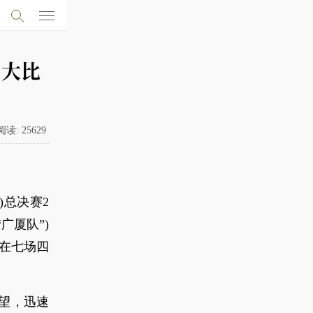
 大比
阅读:
25629
)总决赛2
广厦队”)
，在七场四
望，迅速