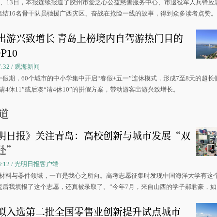
0日、13日，本报连续报道了胶州市爱之心公益慈善服务中心、市退役军人兵锋应
集结16名骨干队员驰援广西灾区、奋战在抢险一线的故事，得到众多读者点赞
出游兴致增长 青岛上榜境内自驾游热门目的
P10
07:32 / 观海新闻
一假期，60个城市的中小学集中开启“春假+五一”连休模式，形成7至8天的超长
请4休11”或后凑“请4休10”的拼假方案，带动游客出游兴致增长。
道
明日报》关注青岛：高校创新与城市发展“双
赴”
 08:12 / 光明日报客户端
源材料与器件领域，一直是我心之所向。高考志愿征集时发现中国海洋大学有这
究后我填报了这个志愿，还真被录取了。”今年7月，来自山西的学子郝君豪，
洋大学材料科学与工程学院材料类专业的录取通知书。
拟入选第二批全国零售业创新提升试点城市