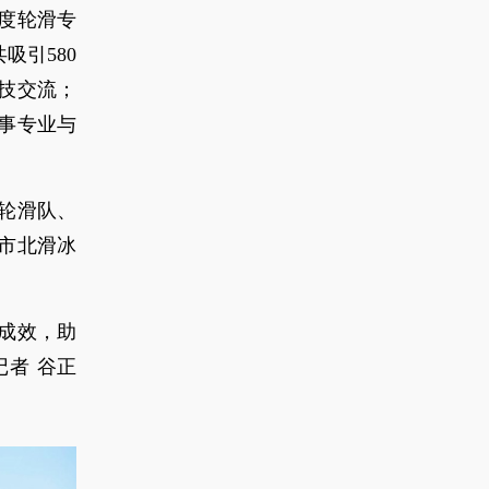
度轮滑专
吸引580
技交流；
事专业与
轮滑队、
、市北滑冰
成效，助
者 谷正