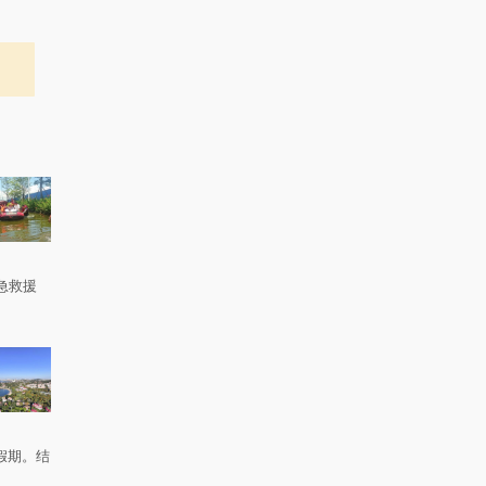
急救援
。
假期。结