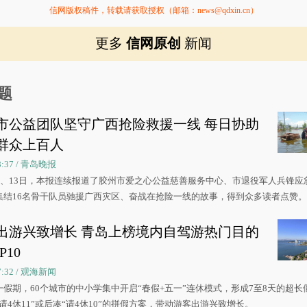
信网版权稿件，转载请获取授权（邮箱：news@qdxin.cn）
更多
信网原创
新闻
题
市公益团队坚守广西抢险救援一线 每日协助
群众上百人
08:37 / 青岛晚报
0日、13日，本报连续报道了胶州市爱之心公益慈善服务中心、市退役军人兵锋应
集结16名骨干队员驰援广西灾区、奋战在抢险一线的故事，得到众多读者点赞
出游兴致增长 青岛上榜境内自驾游热门目的
P10
07:32 / 观海新闻
一假期，60个城市的中小学集中开启“春假+五一”连休模式，形成7至8天的超长
请4休11”或后凑“请4休10”的拼假方案，带动游客出游兴致增长。