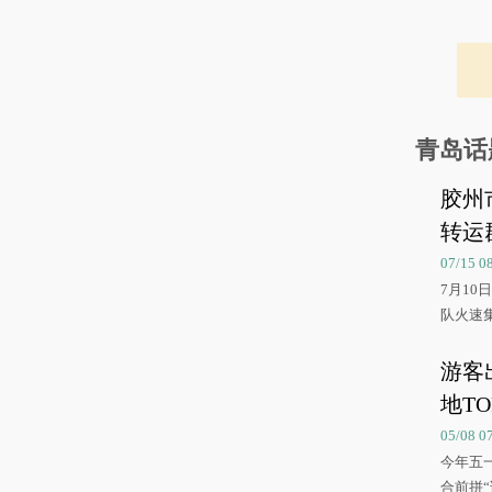
青岛话
胶州
转运
07/15 
7月1
队火速
游客
地TO
05/08 
今年五
合前拼“