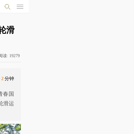
轮滑
阅读:
19279
需
2
分钟
青春国
轮滑运