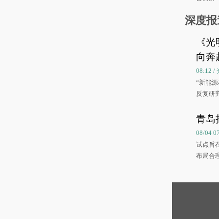
深度报
《光
向奔
08:12
“新能
反复研
中国海
青岛
08/04 
试点旨
布局合