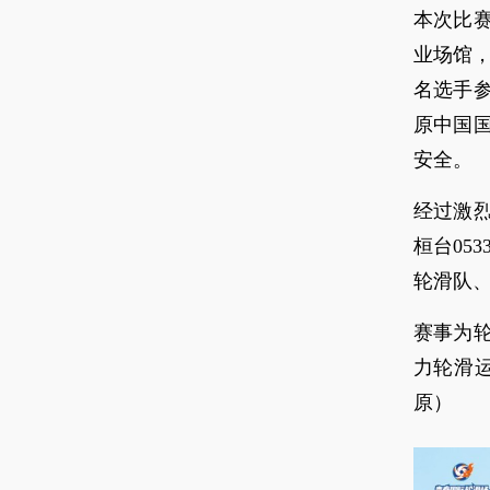
本次比
业场馆，
名选手
原中国
安全。
经过激
桓台05
轮滑队
赛事为
力轮滑
原）