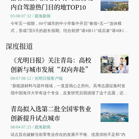
内自驾游热门目的地TOP10
05/08 07:32 / 观海新闻
今年五一假期，60个城市的中小学集中开启“春假+五一”连休模
式，形成7至8天的超长假期。结合前拼“请4休11”或后凑“请4休1
0”的拼假方案，带动游客出游兴致增长。
深度报道
《光明日报》关注青岛：高校
创新与城市发展“双向奔赴”
08/07 08:12 / 光明日报客户端
“新能源材料与器件领域，一直是我心之所向。高考志愿征集时发
现中国海洋大学有这个专业，反复研究后我填报了这个志愿，还真
被录取了。”今年7月，来自山西的学子郝君豪，如愿收到中国海洋
青岛拟入选第二批全国零售业
大学材料科学与工程学院材料类专业的录取通知书。
创新提升试点城市
08/04 07:25 / 观海新闻
试点旨在破解当前零售业存在的发展不平衡、优质供给不足和“内