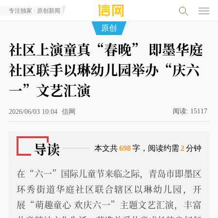
专注独家 · 原创新闻
原创
社区上演童真“春晚” 即墨华庭
社区联手以琳幼儿园举办“庆六
一”文艺汇演
阅读:
15117
2026/06/03 10:04
信网
导读
本文共
698
字，阅读约需
2
分钟
在“六一”国际儿童节来临之际，青岛市即墨区
环秀街道华庭社区联合辖区以琳幼儿园，开
展“萌趣童心 欢庆六一”主题文艺汇演，丰富