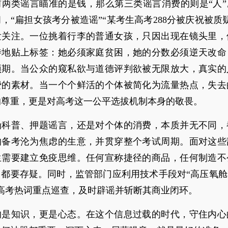
两类谣言瞄准的是钱，那么第三类谣言消费的则是“人”。
，“扁担女孩考分被造谣”“某考生高考288分被庆祝被质
发关注。一位挑着行李的普通女孩，只因出现在镜头里，
待地贴上标签：她必须家庭贫困，她的分数必须逆天改命
预期。当公众的窥私欲与道德评判欲被无限放大，真实的
费的素材。当一个个鲜活的个体被简化为流量热点，失去
的尊重，更是对高考这一公平选拔机制本身的敬畏。
伪科普、押题谣言，还是对个体的消费，本质并无不同，
的备考沦为焦虑的生意，并贯穿整个考试周期。面对这些
生需要建立免疫思维。任何宣称捷径的商品，任何制造不
都要存疑。同时，监管部门应利用技术手段对“高压氧舱”
等高考热词重点巡查，及时辟谣并斩断其商业闭环。
的是知识，更是心态。在这个信息过载的时代，守住内心