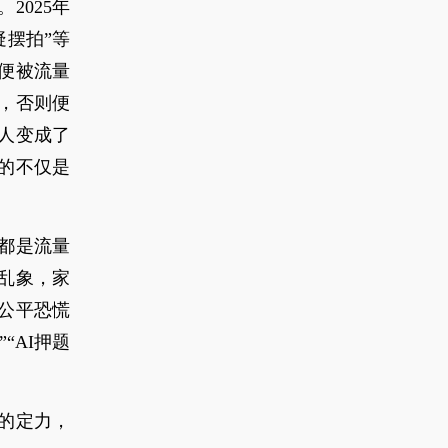
2025年
疑摆拍”等
便被流量
，否则便
人变成了
的不仅是
都是流量
乱象，家
公平恐慌
“AI押题
的定力，