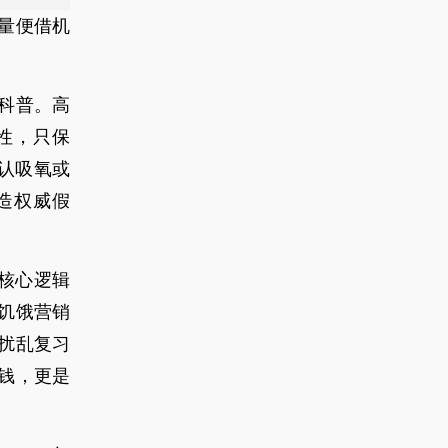
量便借机
科普。高
性，只保
承认吸氧或
造权威假
。
的核心逻辑
饥饿营销
扰乱复习
钱，更是