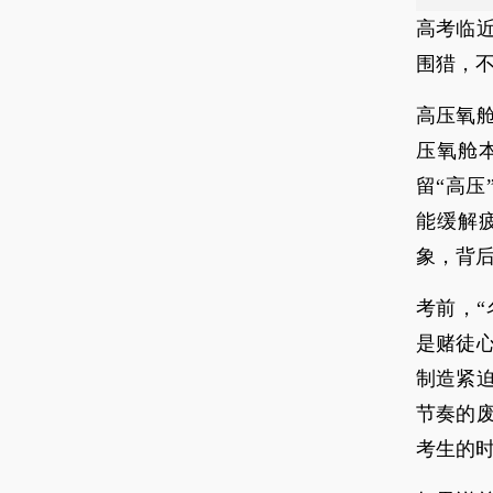
高考临
围猎，
高压氧
压氧舱
留“高压
能缓解
象，背
考前，“
是赌徒
制造紧
节奏的
考生的