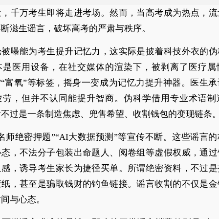
近，千万考生即将走进考场。然而，当高考成为热点，流
不断滋生谣言，破坏高考的严肃与秩序。
舱被曝能为考生提升记忆力，这实际是披着科技外衣的伪
本是医用设备，在社交媒体的渲染下，被剥离了医疗属
”“富氧”等标签，摇身一变成为记忆力提升神器。医生
疲劳，但并不认同能提升智商。伪科学借用专业术语制
后不过是一条制造焦虑、兜售希望、收割钱包的变现链条
名师绝密押题”“AI大数据预测”等宣传不断。这些谣言
心态，不法分子包装出命题人、阅卷组等虚假权威，通过
迫感，诱导考生家长为捷径买单。所谓绝密资料，不过是
废纸，甚至是骗取钱财的钓鱼链接。谣言收割的不仅是金
时间与心态。