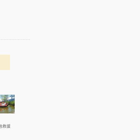
。
急救援
。