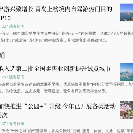
出游兴致增长 青岛上榜境内自驾游热门目的
P10
07:32 / 观海新闻
一假期，60个城市的中小学集中开启“春假+五一”连休模式，形成7至8天的超长
请4休11”或后凑“请4休10”的拼假方案，带动游客出游兴致增长。
道
拟入选第二批全国零售业创新提升试点城市
07:25 / 观海新闻
在破解当前零售业存在的发展不平衡、优质供给不足和“内卷式”竞争等问题，加
理、供给优质、业态多元、智慧便捷、竞争有序的现代零售体系。
加快推进“公园+”升级 今年已开展各类活动
场次
08:37 / 青岛日报
，依托“千园之城”的资源基础，各类公园以“公园+服务、体验、文旅、运动”等