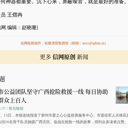
任何神器都重要。沉下心来，屏蔽噪音，就是最好的准备
员 王熠冉
信网 编辑：赵晓珊]
信网版权稿件，转载请获取授权（邮箱：news@qdxin.cn）
更多
信网原创
新闻
题
市公益团队坚守广西抢险救援一线 每日协助
群众上百人
08:37 / 青岛晚报
0日、13日，本报连续报道了胶州市爱之心公益慈善服务中心、市退役军人兵锋应
集结16名骨干队员驰援广西灾区、奋战在抢险一线的故事，得到众多读者点赞