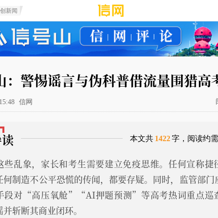
原创新闻
山：警惕谣言与伪科普借流量围猎高
15:48
信网
导读
本文共
1422
字，阅读约
这些乱象，家长和考生需要建立免疫思维。任何宣称捷
任何制造不公平恐慌的传闻，都要存疑。同时，监管部门
手段对“高压氧舱”“AI押题预测”等高考热词重点巡
谣并斩断其商业闭环。