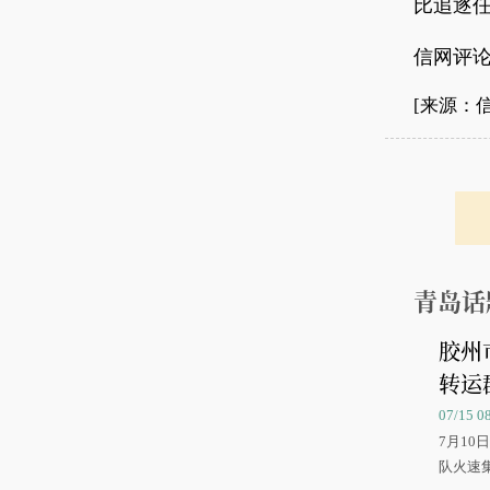
比追逐
信网评论
[来源：
青岛话
胶州
转运
07/15 
7月1
队火速