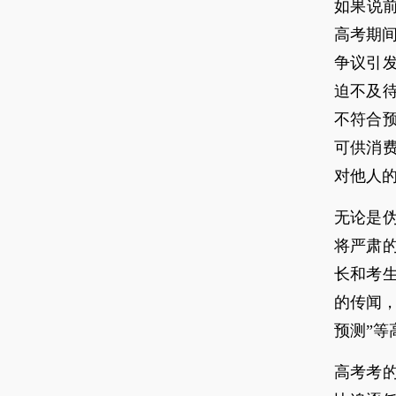
如果说前
高考期间
争议引
迫不及
不符合
可供消
对他人
无论是
将严肃
长和考
的传闻，
预测”
高考考