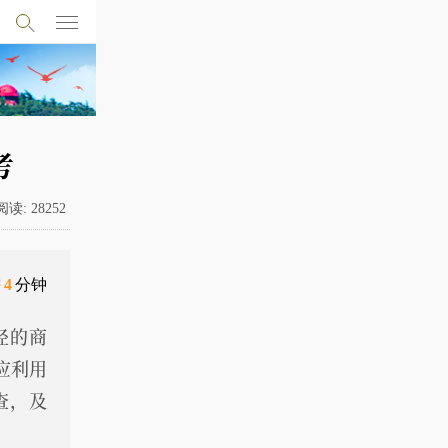
考
阅读:
28252
需
4
分钟
径的商
应利用
查，及