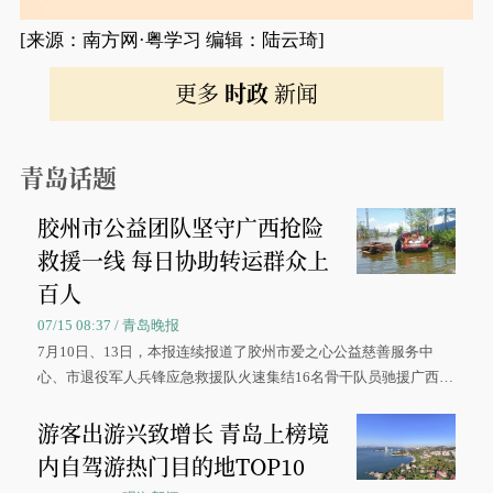
[来源：南方网·粤学习 编辑：陆云琦]
更多
时政
新闻
青岛话题
胶州市公益团队坚守广西抢险
救援一线 每日协助转运群众上
百人
07/15 08:37 / 青岛晚报
7月10日、13日，本报连续报道了胶州市爱之心公益慈善服务中
心、市退役军人兵锋应急救援队火速集结16名骨干队员驰援广西灾
区、奋战在抢险一线的故事，得到众多读者点赞。
游客出游兴致增长 青岛上榜境
内自驾游热门目的地TOP10