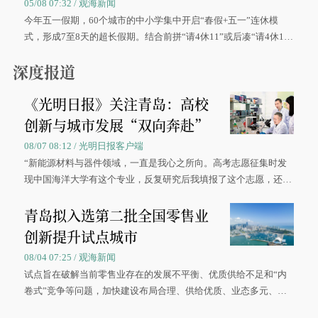
05/08 07:32 / 观海新闻
今年五一假期，60个城市的中小学集中开启“春假+五一”连休模
式，形成7至8天的超长假期。结合前拼“请4休11”或后凑“请4休1
0”的拼假方案，带动游客出游兴致增长。
深度报道
《光明日报》关注青岛：高校
创新与城市发展“双向奔赴”
08/07 08:12 / 光明日报客户端
“新能源材料与器件领域，一直是我心之所向。高考志愿征集时发
现中国海洋大学有这个专业，反复研究后我填报了这个志愿，还真
被录取了。”今年7月，来自山西的学子郝君豪，如愿收到中国海洋
青岛拟入选第二批全国零售业
大学材料科学与工程学院材料类专业的录取通知书。
创新提升试点城市
08/04 07:25 / 观海新闻
试点旨在破解当前零售业存在的发展不平衡、优质供给不足和“内
卷式”竞争等问题，加快建设布局合理、供给优质、业态多元、智
慧便捷、竞争有序的现代零售体系。