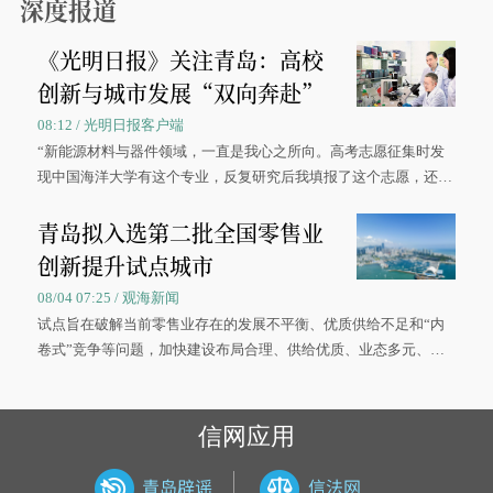
深度报道
《光明日报》关注青岛：高校
创新与城市发展“双向奔赴”
08:12 / 光明日报客户端
“新能源材料与器件领域，一直是我心之所向。高考志愿征集时发
现中国海洋大学有这个专业，反复研究后我填报了这个志愿，还真
被录取了。”今年7月，来自山西的学子郝君豪，如愿收到中国海洋
青岛拟入选第二批全国零售业
大学材料科学与工程学院材料类专业的录取通知书。
创新提升试点城市
08/04 07:25 / 观海新闻
试点旨在破解当前零售业存在的发展不平衡、优质供给不足和“内
卷式”竞争等问题，加快建设布局合理、供给优质、业态多元、智
慧便捷、竞争有序的现代零售体系。
信网应用