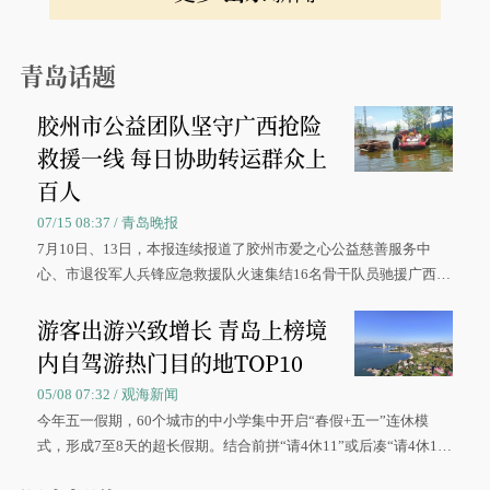
青岛话题
胶州市公益团队坚守广西抢险
救援一线 每日协助转运群众上
百人
07/15 08:37 / 青岛晚报
7月10日、13日，本报连续报道了胶州市爱之心公益慈善服务中
心、市退役军人兵锋应急救援队火速集结16名骨干队员驰援广西灾
区、奋战在抢险一线的故事，得到众多读者点赞。
游客出游兴致增长 青岛上榜境
内自驾游热门目的地TOP10
05/08 07:32 / 观海新闻
今年五一假期，60个城市的中小学集中开启“春假+五一”连休模
式，形成7至8天的超长假期。结合前拼“请4休11”或后凑“请4休1
0”的拼假方案，带动游客出游兴致增长。