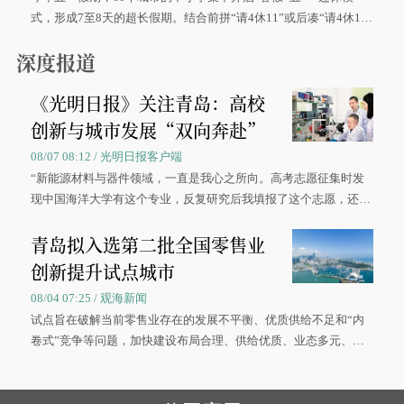
式，形成7至8天的超长假期。结合前拼“请4休11”或后凑“请4休1
0”的拼假方案，带动游客出游兴致增长。
深度报道
《光明日报》关注青岛：高校
创新与城市发展“双向奔赴”
08/07 08:12 / 光明日报客户端
“新能源材料与器件领域，一直是我心之所向。高考志愿征集时发
现中国海洋大学有这个专业，反复研究后我填报了这个志愿，还真
被录取了。”今年7月，来自山西的学子郝君豪，如愿收到中国海洋
青岛拟入选第二批全国零售业
大学材料科学与工程学院材料类专业的录取通知书。
创新提升试点城市
08/04 07:25 / 观海新闻
试点旨在破解当前零售业存在的发展不平衡、优质供给不足和“内
卷式”竞争等问题，加快建设布局合理、供给优质、业态多元、智
慧便捷、竞争有序的现代零售体系。