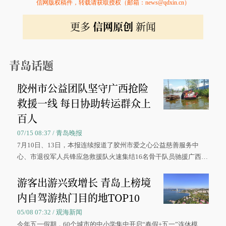
信网版权稿件，转载请获取授权（邮箱：news@qdxin.cn）
更多
信网原创
新闻
青岛话题
胶州市公益团队坚守广西抢险
救援一线 每日协助转运群众上
百人
07/15 08:37 / 青岛晚报
7月10日、13日，本报连续报道了胶州市爱之心公益慈善服务中
心、市退役军人兵锋应急救援队火速集结16名骨干队员驰援广西灾
区、奋战在抢险一线的故事，得到众多读者点赞。
游客出游兴致增长 青岛上榜境
内自驾游热门目的地TOP10
05/08 07:32 / 观海新闻
今年五一假期，60个城市的中小学集中开启“春假+五一”连休模