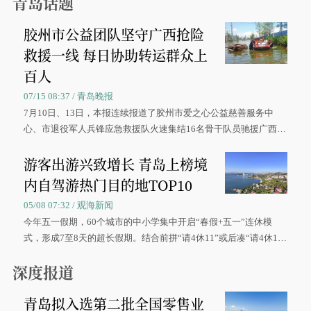
青岛话题
胶州市公益团队坚守广西抢险
救援一线 每日协助转运群众上
百人
07/15 08:37 / 青岛晚报
7月10日、13日，本报连续报道了胶州市爱之心公益慈善服务中
心、市退役军人兵锋应急救援队火速集结16名骨干队员驰援广西灾
区、奋战在抢险一线的故事，得到众多读者点赞。
游客出游兴致增长 青岛上榜境
内自驾游热门目的地TOP10
05/08 07:32 / 观海新闻
今年五一假期，60个城市的中小学集中开启“春假+五一”连休模
式，形成7至8天的超长假期。结合前拼“请4休11”或后凑“请4休1
0”的拼假方案，带动游客出游兴致增长。
深度报道
青岛拟入选第二批全国零售业