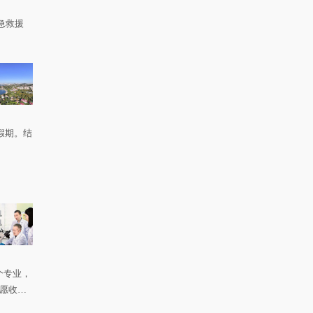
急救援
。
假期。结
个专业，
如愿收到