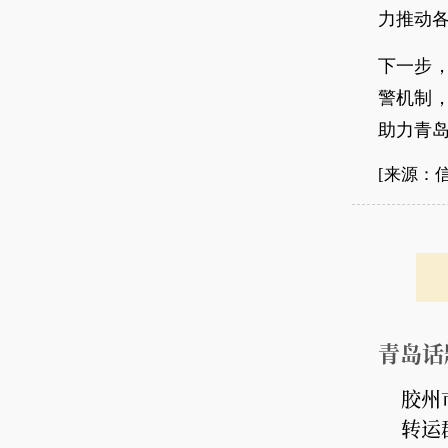
力推动
下一步
警机制
助力青岛
[来源：
青岛话
胶州
转运