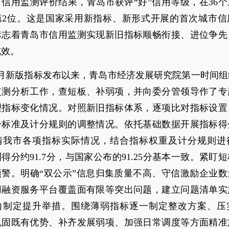
信用监测评价结果，青岛市获评“好”信用等级，在36
第2位。这是国家采用新指标、新形式开展的首次城市信
标志着青岛市信用监测实现新旧指标顺畅衔接、进位争先
成效。
4月新版指标发布以来，青岛市经济发展研究院第一时间组
监测分析工作，查短板、补弱项，并向委分管领导作了专
理指标变化情况。对照新旧指标体系，逐项比对指标设置
分标准及计分规则的调整情况。依托基础数据开展指标得
清我市各项指标实际情况，结合指标权重及计分规则进
得分约91.7分，与国家公布的91.25分基本一致。紧盯
预警。明确“双公示”信息归集质量不高、守信激励企业数
用融资服务平台覆盖面有限等突出问题，建立问题清单实
向制定提升举措。围绕薄弱指标逐一制定整改方案、压
巩固既有优势、补齐发展弱项、加强日常调度等方面精准