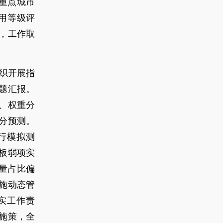
个重点城市
用等级评
，工作取
织开展指
题汇报。
、权重分
分预测。
行模拟测
短板弱项实
量占比偏
施动态管
实工作责
施策，全