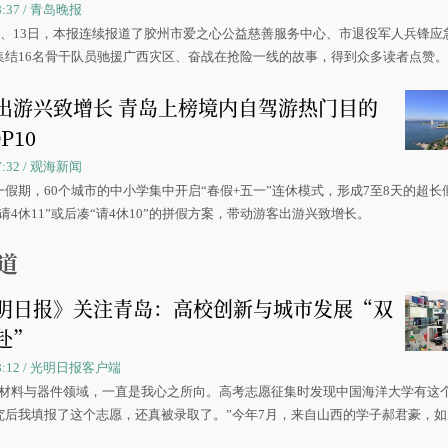
08:37 / 青岛晚报
0日、13日，本报连续报道了胶州市爱之心公益慈善服务中心、市退役军人兵锋应
集结16名骨干队员驰援广西灾区、奋战在抢险一线的故事，得到众多读者点赞
出游兴致增长 青岛上榜境内自驾游热门目的
P10
07:32 / 观海新闻
一假期，60个城市的中小学集中开启“春假+五一”连休模式，形成7至8天的超长
请4休11”或后凑“请4休10”的拼假方案，带动游客出游兴致增长。
道
明日报》关注青岛：高校创新与城市发展“双
赴”
 08:12 / 光明日报客户端
源材料与器件领域，一直是我心之所向。高考志愿征集时发现中国海洋大学有这
究后我填报了这个志愿，还真被录取了。”今年7月，来自山西的学子郝君豪，
洋大学材料科学与工程学院材料类专业的录取通知书。