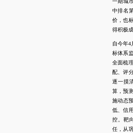
一期城市
中排名
价，也
得积极
自今年
标体系
全面梳
配、评
逐一摸
算，预测
施动态
低、信
控。靶
任，从