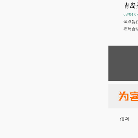
青岛
08/04 
试点旨
布局合
信网