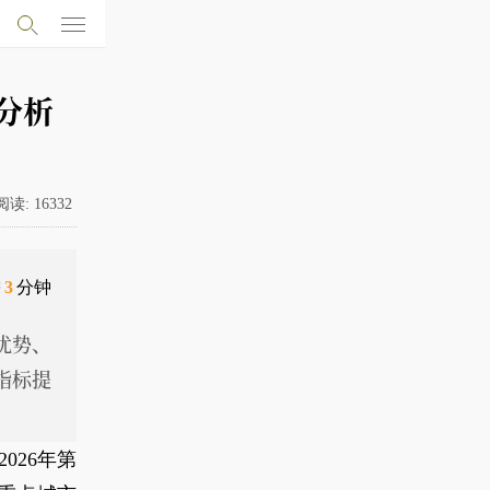
分析
阅读:
16332
需
3
分钟
优势、
指标提
26年第