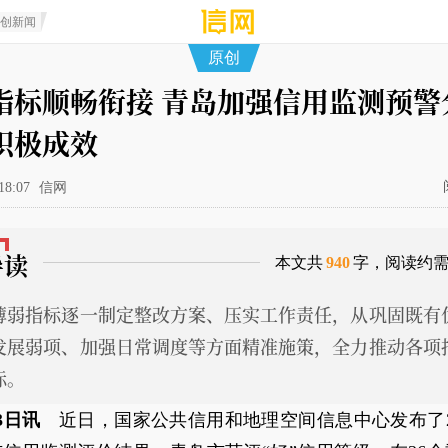
原创新闻
原创
指标顺畅衔接 青岛加强信用监测预警
积极成效
18:07
信网
导读
本文共
940
字，阅读约
薄弱指标逐一制定整改方案、压实工作责任，从巩固既有
发展弱项、加强日常调度等方面精准施策，全力推动各项
标。
3日讯
近日，国家公共信用和地理空间信息中心发布了20