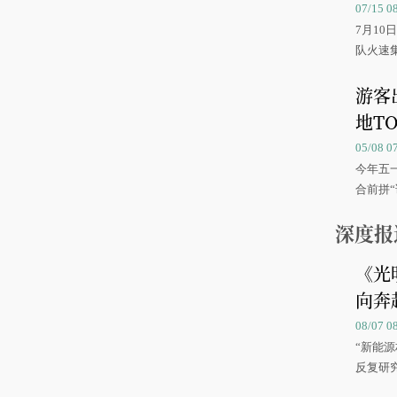
07/15 
7月1
队火速
游客
地TO
05/08 
今年五
合前拼“
深度报
《光
向奔
08/07
“新能
反复研
中国海