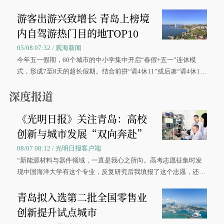
区、奋战在抢险一线的故事，得到众多读者点赞。
游客出游兴致增长 青岛上榜境
内自驾游热门目的地TOP10
05/08 07:32 / 观海新闻
今年五一假期，60个城市的中小学集中开启“春假+五一”连休模
式，形成7至8天的超长假期。结合前拼“请4休11”或后凑“请4休1
0”的拼假方案，带动游客出游兴致增长。
深度报道
《光明日报》关注青岛：高校
创新与城市发展“双向奔赴”
08/07 08:12 / 光明日报客户端
“新能源材料与器件领域，一直是我心之所向。高考志愿征集时发
现中国海洋大学有这个专业，反复研究后我填报了这个志愿，还真
被录取了。”今年7月，来自山西的学子郝君豪，如愿收到中国海洋
青岛拟入选第二批全国零售业
大学材料科学与工程学院材料类专业的录取通知书。
创新提升试点城市