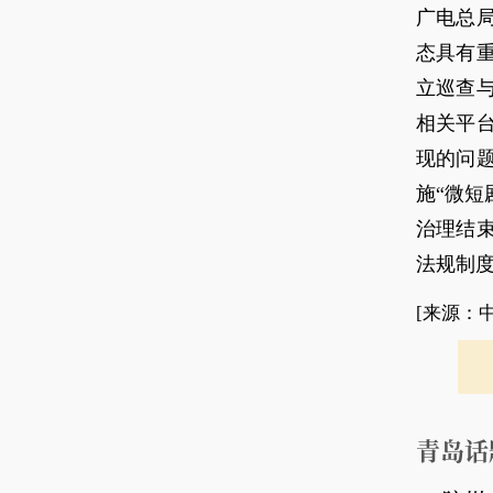
广电总
态具有
立巡查
相关平
现的问
施“微短
治理结
法规制
[来源：
青岛话