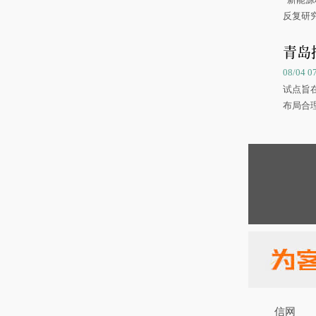
反复研
中国海
青岛
08/04 
试点旨
布局合
信网