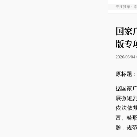
专注独家 · 
国家
版专
2026/06/04 
原标题
据国家
展微短
依法依
富、畸
题，规