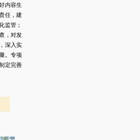
好内容生
责任，建
化监管；
查，对发
，深入实
质量。专项
制定完善