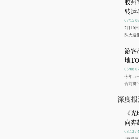
胶州
转运
07/15 
7月1
队火速
游客
地TO
05/08 
今年五
合前拼“
深度报
《光
向奔
08:12
“新能