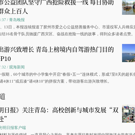
市公益团队坚守广西抢险救援一线 每日协助
群众上百人
08:37 / 青岛晚报
0日、13日，本报连续报道了胶州市爱之心公益慈善服务中心、市退役军人兵锋应
集结16名骨干队员驰援广西灾区、奋战在抢险一线的故事，得到众多读者点赞
出游兴致增长 青岛上榜境内自驾游热门目的
P10
07:32 / 观海新闻
一假期，60个城市的中小学集中开启“春假+五一”连休模式，形成7至8天的超长
请4休11”或后凑“请4休10”的拼假方案，带动游客出游兴致增长。
道
明日报》关注青岛：高校创新与城市发展“双
赴”
 / 光明日报客户端
源材料与器件领域，一直是我心之所向。高考志愿征集时发现中国海洋大学有这