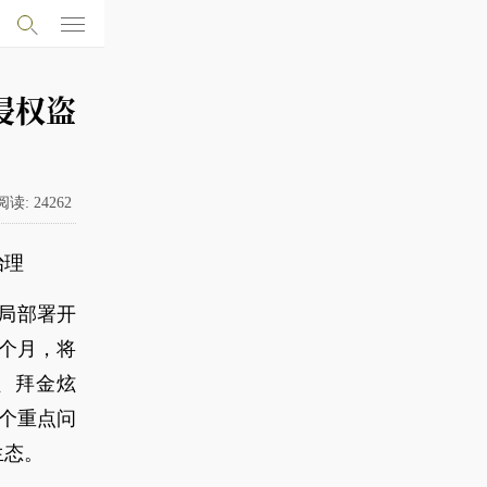
侵权盗
阅读:
24262
治理
局部署开
个月，将
、拜金炫
个重点问
生态。