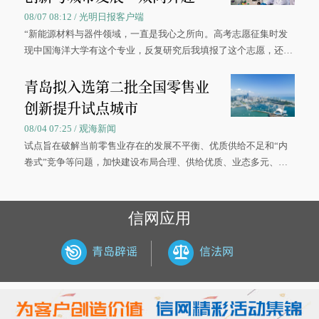
08/07 08:12 / 光明日报客户端
“新能源材料与器件领域，一直是我心之所向。高考志愿征集时发
现中国海洋大学有这个专业，反复研究后我填报了这个志愿，还真
被录取了。”今年7月，来自山西的学子郝君豪，如愿收到中国海洋
青岛拟入选第二批全国零售业
大学材料科学与工程学院材料类专业的录取通知书。
创新提升试点城市
08/04 07:25 / 观海新闻
试点旨在破解当前零售业存在的发展不平衡、优质供给不足和“内
卷式”竞争等问题，加快建设布局合理、供给优质、业态多元、智
慧便捷、竞争有序的现代零售体系。
信网应用