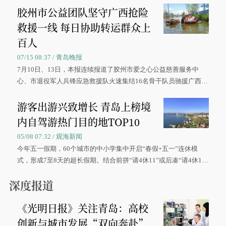
胶州市公益团队坚守广西抢险
救援一线 每日协助转运群众上
百人
07/15 08:37 / 青岛晚报
7月10日、13日，本报连续报道了胶州市爱之心公益慈善服务中
心、市退役军人兵锋应急救援队火速集结16名骨干队员驰援广西灾
区、奋战在抢险一线的故事，得到众多读者点赞。
游客出游兴致增长 青岛上榜境
内自驾游热门目的地TOP10
05/08 07:32 / 观海新闻
今年五一假期，60个城市的中小学集中开启“春假+五一”连休模
式，形成7至8天的超长假期。结合前拼“请4休11”或后凑“请4休1
0”的拼假方案，带动游客出游兴致增长。
深度报道
《光明日报》关注青岛：高校
创新与城市发展“双向奔赴”