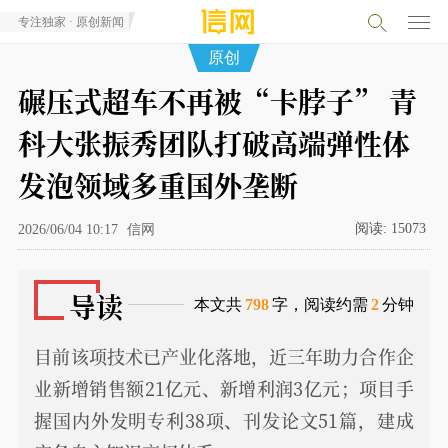
专注独家 · 原创新闻
原创
碾压式超车不再被“卡脖子” 青
科大张振秀团队打破高端弹性体
发泡领域多重国外垄断
阅读:
15073
2026/06/04 10:17
信网
导读
本文共
798
字，阅读约需
2
分钟
目前该项技术已产业化落地，近三年助力合作企
业新增销售额21亿元、新增利润3亿元；项目手
握国内外发明专利38项、刊发论文51篇，建成