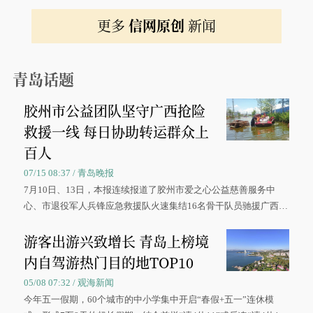
更多
信网原创
新闻
青岛话题
胶州市公益团队坚守广西抢险
救援一线 每日协助转运群众上
百人
07/15 08:37 / 青岛晚报
7月10日、13日，本报连续报道了胶州市爱之心公益慈善服务中
心、市退役军人兵锋应急救援队火速集结16名骨干队员驰援广西灾
区、奋战在抢险一线的故事，得到众多读者点赞。
游客出游兴致增长 青岛上榜境
内自驾游热门目的地TOP10
05/08 07:32 / 观海新闻
今年五一假期，60个城市的中小学集中开启“春假+五一”连休模