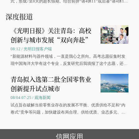
式，形成7至8天的超长假期。结合前拼“请4休11”或后凑“请4休1
0”的拼假方案，带动游客出游兴致增长。
深度报道
《光明日报》关注青岛：高校
创新与城市发展“双向奔赴”
08:12 / 光明日报客户端
“新能源材料与器件领域，一直是我心之所向。高考志愿征集时发
现中国海洋大学有这个专业，反复研究后我填报了这个志愿，还真
被录取了。”今年7月，来自山西的学子郝君豪，如愿收到中国海洋
青岛拟入选第二批全国零售业
大学材料科学与工程学院材料类专业的录取通知书。
创新提升试点城市
08/04 07:25 / 观海新闻
试点旨在破解当前零售业存在的发展不平衡、优质供给不足和“内
卷式”竞争等问题，加快建设布局合理、供给优质、业态多元、智
慧便捷、竞争有序的现代零售体系。
信网应用