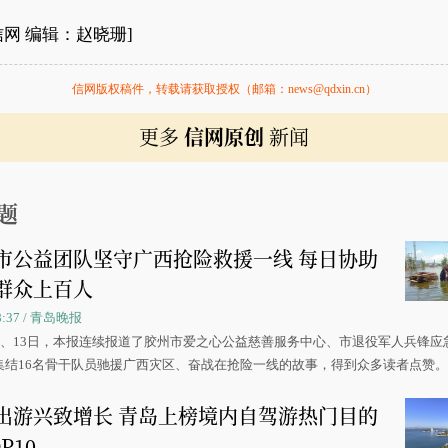
信网 编辑：赵晓珊]
信网版权稿件，转载请获取授权（邮箱：news@qdxin.cn）
更多
信网原创
新闻
题
市公益团队坚守广西抢险救援一线 每日协助
群众上百人
08:37 / 青岛晚报
0日、13日，本报连续报道了胶州市爱之心公益慈善服务中心、市退役军人兵锋应
集结16名骨干队员驰援广西灾区、奋战在抢险一线的故事，得到众多读者点赞
出游兴致增长 青岛上榜境内自驾游热门目的
P10