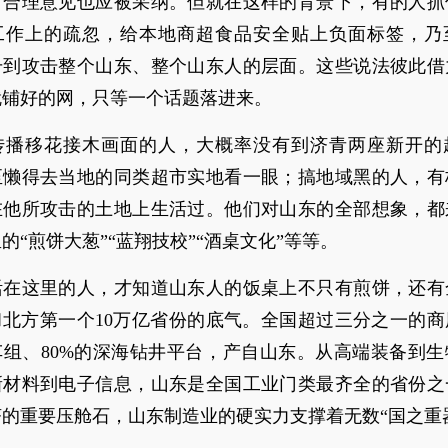
，合理意见也应被采纳。但就在这样的背景下，有的人抓
工作上的疏忽，给本地商超食品安全贴上负面标签，乃
升到攻击整个山东、整个山东人的层面。这些说法彼此借
就铺好的网，只等一个话题落进来。
传播移花接木画面的人，大概率没有到济青两座新开的
至懒得去当地的同类超市实地看一眼；搞地域黑的人，有
在他所攻击的土地上生活过。他们对山东的全部想象，都
的“煎饼大葱”“蓝翔技校”“酒桌文化”等等。
活在这里的人，才知道山东人的饭桌上不只有煎饼，还有
和北方第一个10万亿省份的底气。全国超过三分之一的
车组、80%的深海钻井平台，产自山东。从高端装备到生
新材料到电子信息，山东是全国工业门类最齐全的省份之
的重要压舱石，山东制造业的硬实力支撑着无数“国之重