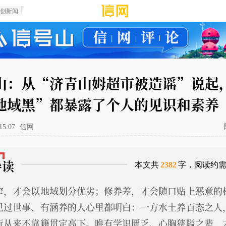
原创新闻
山：从“济青山姆超市被造谣”说起
地域黑”都暴露了个人的见识和素养
15:07
信网
导读
本文共
2382
字，阅读约
窄，才会以地域划分优劣；修养差，才会随口贴上恶意的
见过世事、有涵养的人心里都明白：一方水土养百态之人
行从来不靠籍贯定高下。唯有学识匮乏、心胸狭隘之辈，