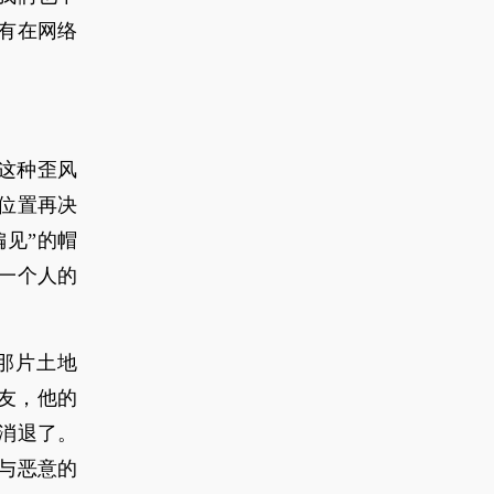
有在网络
在这种歪风
位置再决
偏见”的帽
一个人的
那片土地
朋友，他的
消退了。
与恶意的