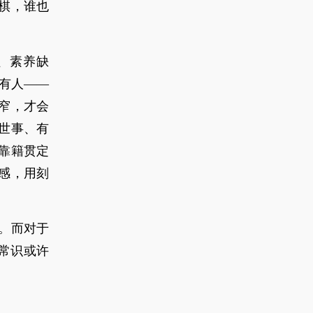
棋，谁也
、素养缺
有人——
窄，才会
世事、有
靠籍贯定
感，用刻
。而对于
常识或许