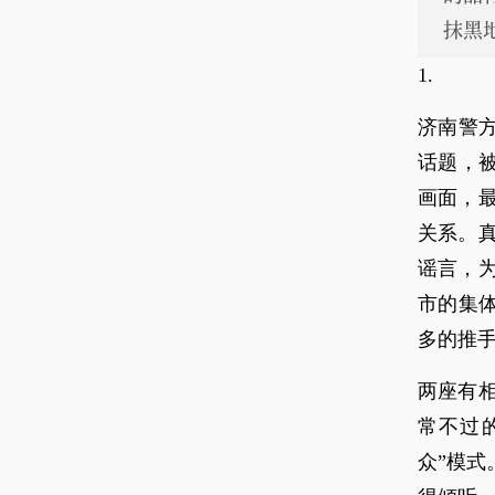
抹黑
1.
济南警
话题，被
画面，最
关系。
谣言，
市的集
多的推
两座有
常不过
众”模