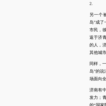
2.
另一个
岛”成
市民，
返于济
的人，
其他城
同样，一
岛”的
场面向全
济南有
发力；
的“国