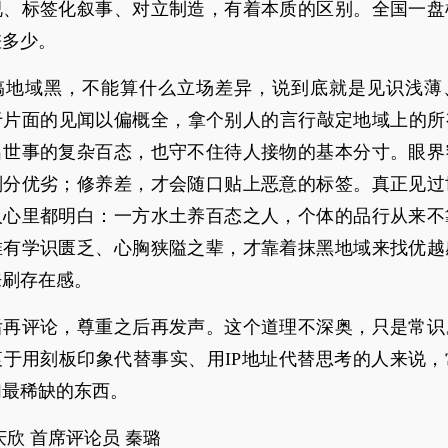
视、标签化叙事、对立制造，有着本质的区别。全国一盘
差多少。
搞地域黑，不能算什么立场差异，说到底就是见识浅薄
于片面的见闻以偏概全，拿个别人的言行敲定地域上的所
出世事的复杂百态，也守不住待人接物的基本分寸。眼界
划分优劣；修养差，才会随口贴上恶意的标签。真正见过
人心里都明白：一方水土养百态之人，个体的品行从来不
唯有学识匮乏、心胸狭隘之辈，才靠着抹黑地域来找优越
来刷存在感。
后再评论，尊重之后再发声。这个道理不深奥，只是常识
衷于用刻板印象代替事实、用IP地址代替思考的人来说，
们最稀缺的东西。
庆欣 首席评论员 秦璐