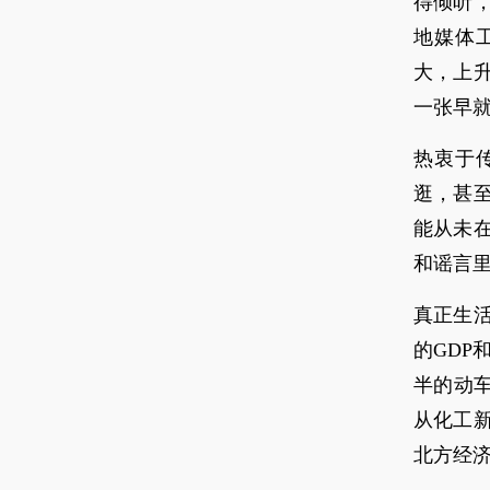
得倾听
地媒体
大，上
一张早
热衷于
逛，甚
能从未
和谣言里
真正生
的GDP
半的动
从化工
北方经济