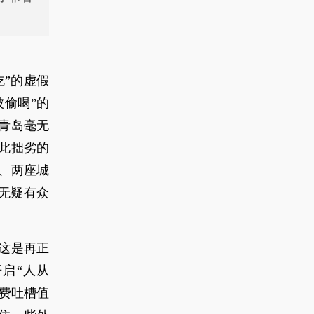
”的虚假
被偷喝”的
、青岛毫无
此拙劣的
、两座城
无疑有众
这是再正
启“人从
费吐槽值