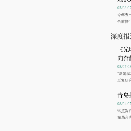
05/08 
今年五
合前拼“
深度报
《光
向奔
08/07
“新能
反复研
中国海
青岛
08/04 
试点旨
布局合