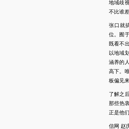
地域歧
不比谁
张口就
位。囿
既看不
以地域
涵养的
高下。
板偏见
了解之
那些热
正是他
信网 赵