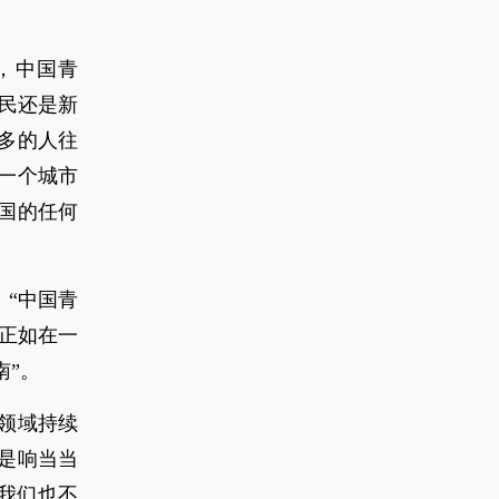
，中国青
民还是新
多的人往
一个城市
国的任何
。“中国青
正如在一
南”。
领域持续
是响当当
我们也不