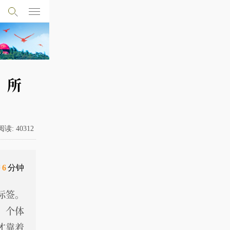
，所
阅读:
40312
需
6
分钟
标签。
，个体
才靠着