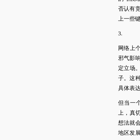
否认有
上一些
3.
网络上个
邪气影
定立场。
子。这
具体表
但当一
上，真切
想法就
地区发