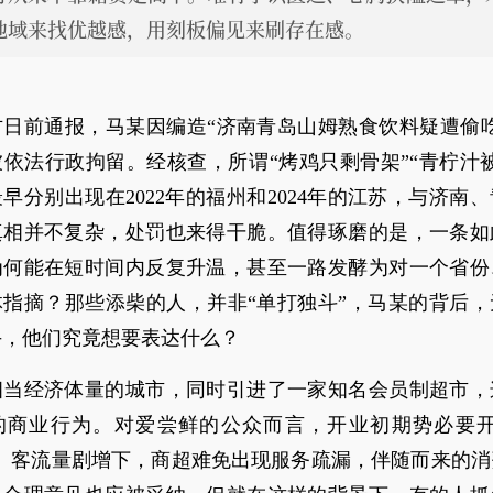
地域来找优越感，用刻板偏见来刷存在感。
方日前通报，马某因编造“济南青岛山姆熟食饮料疑遭偷吃
依法行政拘留。经核查，所谓“烤鸡只剩骨架”“青柠汁
早分别出现在2022年的福州和2024年的江苏，与济南
真相并不复杂，处罚也来得干脆。值得琢磨的是，一条如
为何能在短时间内反复升温，甚至一路发酵为对一个省份
体指摘？那些添柴的人，并非“单打独斗”，马某的背后，
手，他们究竟想要表达什么？
相当经济体量的城市，同时引进了一家知名会员制超市，
的商业行为。对爱尝鲜的公众而言，开业初期势必要开
式。客流量剧增下，商超难免出现服务疏漏，伴随而来的消