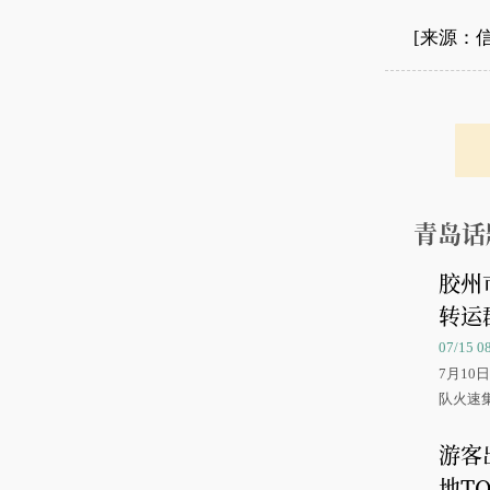
[来源：
青岛话
胶州
转运
07/15 
7月1
队火速
游客
地TO