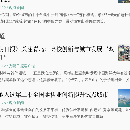
07:32 / 观海新闻
一假期，60个城市的中小学集中开启“春假+五一”连休模式，形成7至8天的超长
请4休11”或后凑“请4休10”的拼假方案，带动游客出游兴致增长。
道
明日报》关注青岛：高校创新与城市发展“双
赴”
 08:12 / 光明日报客户端
源材料与器件领域，一直是我心之所向。高考志愿征集时发现中国海洋大学有这
究后我填报了这个志愿，还真被录取了。”今年7月，来自山西的学子郝君豪，
洋大学材料科学与工程学院材料类专业的录取通知书。
拟入选第二批全国零售业创新提升试点城市
07:25 / 观海新闻
在破解当前零售业存在的发展不平衡、优质供给不足和“内卷式”竞争等问题，加
理、供给优质、业态多元、智慧便捷、竞争有序的现代零售体系。