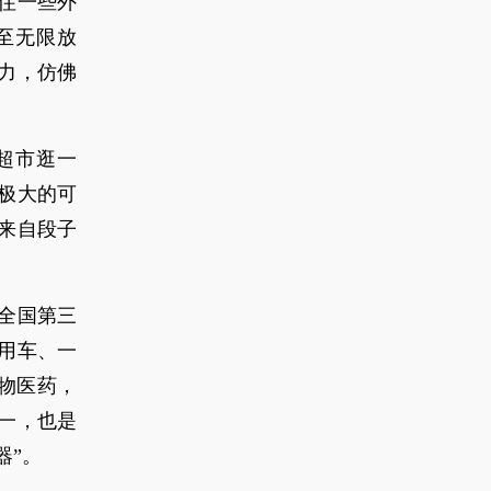
住一些外
至无限放
力，仿佛
超市逛一
极大的可
来自段子
全国第三
商用车、一
物医药，
一，也是
器”。