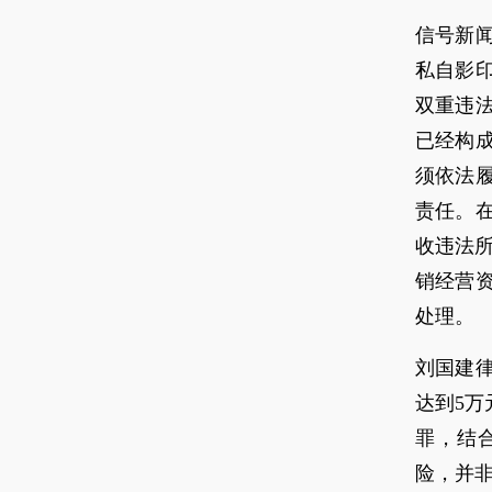
信号新
私自影
双重违
已经构
须依法
责任。
收违法
销经营
处理。
刘国建
达到5
罪，结
险，并