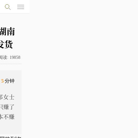
湖南
发货
阅读:
19858
需
5
分钟
邹女士
只赚了
本不赚