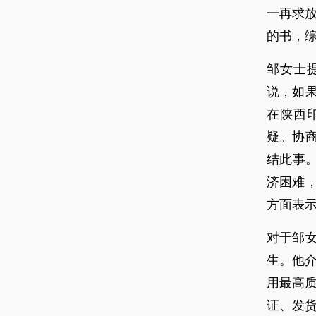
一再求放
的书，综
邹女士
说，如
在陕西
疑。协
结此事。
济困难
方面表
对于邹
生。他介
用最高质
证、发货