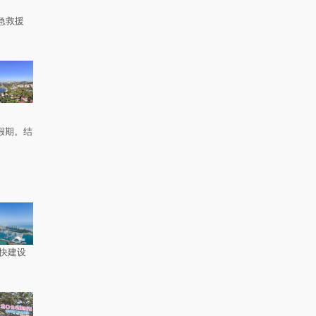
急救援
。
假期。结
快建设