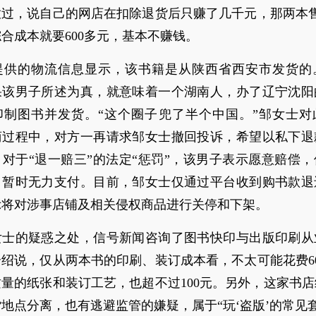
过，说自己的网店在扣除退货后只赚了几千元，那两本售
合成本就要600多元，基本不赚钱。
提供的物流信息显示，该书籍是从陕西省西安市发货的
果该男子所述为真，就意味着一个湖南人，办了辽宁沈阳
印制图书并发货。“这个圈子兜了半个中国。”邹女士对
商过程中，对方一再请求邹女士撤回投诉，希望以私下退
对于“退一赔三”的法定“惩罚”，该男子表示愿意赔偿
，暂时无力支付。目前，邹女士仅通过平台收到购书款退
示将对涉事店铺及相关侵权商品进行关停和下架。
女士的疑惑之处，信号新闻咨询了图书快印与出版印刷从
绍说，仅从两本书的印刷、装订成本看，不太可能花费6
量的纸张和装订工艺，也超不过100元。另外，这家书
地点分离，也有逃避监管的嫌疑，属于“玩‘盗版’的常见套