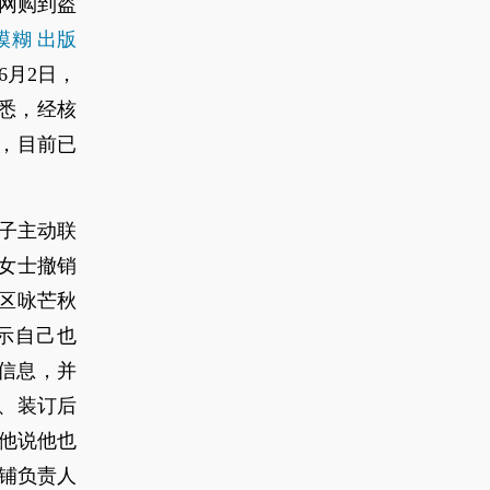
网购到盗
模糊 出版
6月2日，
获悉，经核
，目前已
男子主动联
女士撤销
区咏芒秋
示自己也
”信息，并
、装订后
他说他也
铺负责人