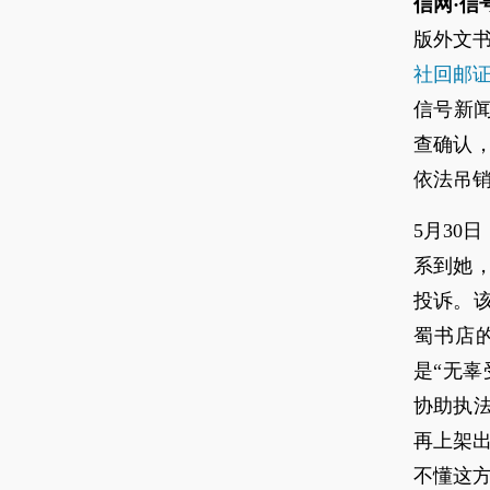
信网·信
版外文
社回邮
信号新闻
查确认
依法吊
5月30
系到她
投诉。
蜀书店
是“无辜
协助执
再上架
不懂这