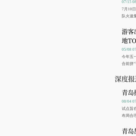
07/15 
7月1
队火速
游客
地TO
05/08 
今年五
合前拼“
深度报
青岛
08/04 
试点旨
布局合
青岛