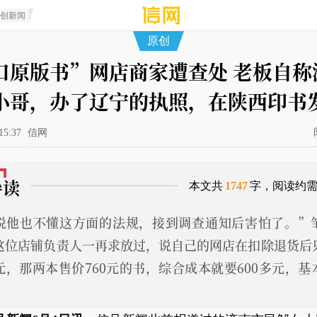
原创新闻
原创
口原版书”网店商家遭查处 老板自称
小哥，办了辽宁的执照，在陕西印书
15:37
信网
导读
本文共
1747
字，阅读约
说他也不懂这方面的法规，接到调查通知后害怕了。”
这位店铺负责人一再求放过，说自己的网店在扣除退货后
元，那两本售价760元的书，综合成本就要600多元，基