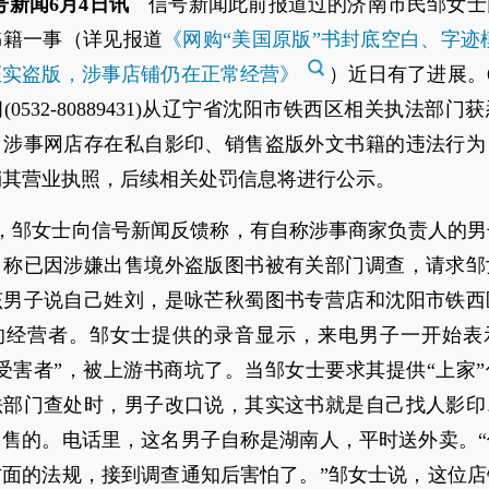
号新闻6月4日讯
信号新闻此前报道过的济南市民邹女士
书籍一事（详见报道
《网购“美国原版”书封底空白、字迹
证实盗版，涉事店铺仍在正常经营》
）近日有了进展。
(0532-80889431)从辽宁省沈阳市铁西区相关执法部门
，涉事网店存在私自影印、销售盗版外文书籍的违法行为
销其营业执照，后续相关处罚信息将进行公示。
日，邹女士向信号新闻反馈称，有自称涉事商家负责人的
，称已因涉嫌出售境外盗版图书被有关部门调查，请求邹
该男子说自己姓刘，是咏芒秋蜀图书专营店和沈阳市铁西
的经营者。邹女士提供的录音显示，来电男子一开始表
受害者”，被上游书商坑了。当邹女士要求其提供“上家
法部门查处时，男子改口说，其实这书就是自己找人影印
出售的。电话里，这名男子自称是湖南人，平时送外卖。“
方面的法规，接到调查通知后害怕了。”邹女士说，这位店