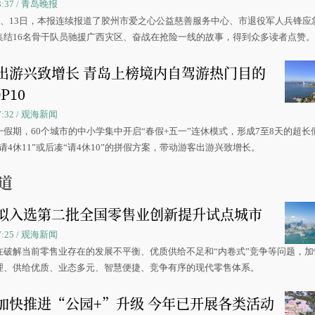
08:37 / 青岛晚报
0日、13日，本报连续报道了胶州市爱之心公益慈善服务中心、市退役军人兵锋应
集结16名骨干队员驰援广西灾区、奋战在抢险一线的故事，得到众多读者点赞
出游兴致增长 青岛上榜境内自驾游热门目的
P10
07:32 / 观海新闻
一假期，60个城市的中小学集中开启“春假+五一”连休模式，形成7至8天的超长
请4休11”或后凑“请4休10”的拼假方案，带动游客出游兴致增长。
道
拟入选第二批全国零售业创新提升试点城市
07:25 / 观海新闻
在破解当前零售业存在的发展不平衡、优质供给不足和“内卷式”竞争等问题，加
理、供给优质、业态多元、智慧便捷、竞争有序的现代零售体系。
加快推进“公园+”升级 今年已开展各类活动