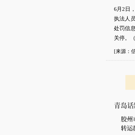
6月2
执法人
处罚信
关停。
[来源：
青岛话
胶州
转运