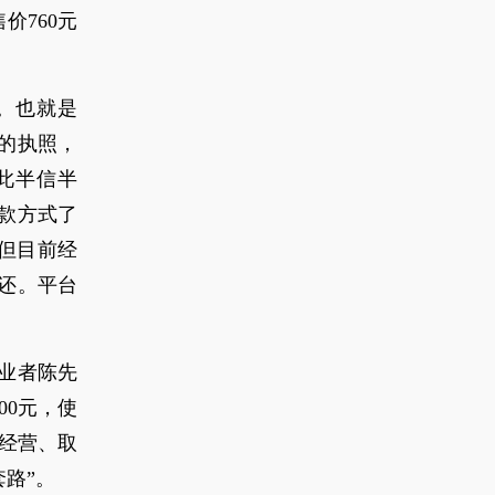
价760元
。也就是
的执照，
此半信半
款方式了
，但目前经
还。平台
业者陈先
00元，使
店经营、取
路”。