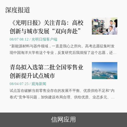
0”的拼假方案，带动游客出游兴致增长。
深度报道
《光明日报》关注青岛：高校
创新与城市发展“双向奔赴”
08/07 08:12 / 光明日报客户端
“新能源材料与器件领域，一直是我心之所向。高考志愿征集时发
现中国海洋大学有这个专业，反复研究后我填报了这个志愿，还真
被录取了。”今年7月，来自山西的学子郝君豪，如愿收到中国海洋
青岛拟入选第二批全国零售业
大学材料科学与工程学院材料类专业的录取通知书。
创新提升试点城市
08/04 07:25 / 观海新闻
试点旨在破解当前零售业存在的发展不平衡、优质供给不足和“内
卷式”竞争等问题，加快建设布局合理、供给优质、业态多元、智
慧便捷、竞争有序的现代零售体系。
信网应用