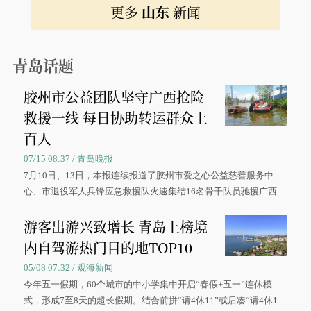
更多
山东
新闻
青岛话题
胶州市公益团队坚守广西抢险
救援一线 每日协助转运群众上
百人
07/15 08:37 / 青岛晚报
7月10日、13日，本报连续报道了胶州市爱之心公益慈善服务中
心、市退役军人兵锋应急救援队火速集结16名骨干队员驰援广西灾
区、奋战在抢险一线的故事，得到众多读者点赞。
游客出游兴致增长 青岛上榜境
内自驾游热门目的地TOP10
05/08 07:32 / 观海新闻
今年五一假期，60个城市的中小学集中开启“春假+五一”连休模
式，形成7至8天的超长假期。结合前拼“请4休11”或后凑“请4休1