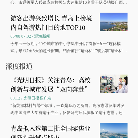
心、市退役军人兵锋应急救援队火速集结16名骨干队员驰援广西灾
区、奋战在抢险一线的故事，得到众多读者点赞。
游客出游兴致增长 青岛上榜境
内自驾游热门目的地TOP10
05/08 07:32 / 观海新闻
今年五一假期，60个城市的中小学集中开启“春假+五一”连休模
式，形成7至8天的超长假期。结合前拼“请4休11”或后凑“请4休1
0”的拼假方案，带动游客出游兴致增长。
深度报道
《光明日报》关注青岛：高校
创新与城市发展“双向奔赴”
08:12 / 光明日报客户端
“新能源材料与器件领域，一直是我心之所向。高考志愿征集时发
现中国海洋大学有这个专业，反复研究后我填报了这个志愿，还真
被录取了。”今年7月，来自山西的学子郝君豪，如愿收到中国海洋
青岛拟入选第二批全国零售业
大学材料科学与工程学院材料类专业的录取通知书。
创新提升试点城市