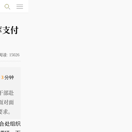
库支付
阅读:
15026
需
3
分钟
干部赴
面对面
要求。
合处组织