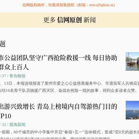
信网版权稿件，转载请获取授权（邮箱：news@qdxin.cn）
更多
信网原创
新闻
题
市公益团队坚守广西抢险救援一线 每日协助
群众上百人
08:37 / 青岛晚报
0日、13日，本报连续报道了胶州市爱之心公益慈善服务中心、市退役军人兵锋应
集结16名骨干队员驰援广西灾区、奋战在抢险一线的故事，得到众多读者点赞
出游兴致增长 青岛上榜境内自驾游热门目的
P10
07:32 / 观海新闻
一假期，60个城市的中小学集中开启“春假+五一”连休模式，形成7至8天的超长