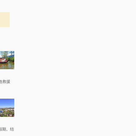
急救援
。
假期。结