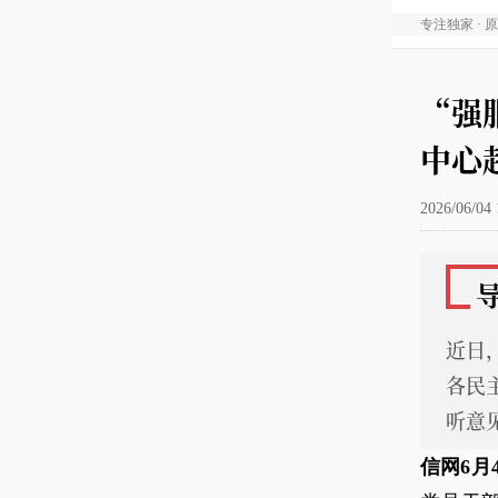
专注独家 · 
“强
中心
2026/06/04 
近日
各民
听意
信网6月