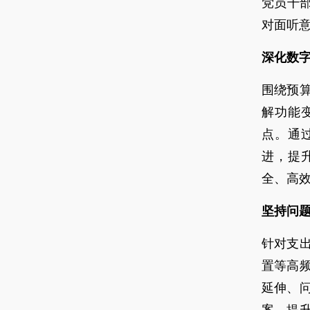
党员干
对面听
深化数
围绕预
解功能
点。通
进，提
全、高
坚持问
针对支
置等高
延伸、