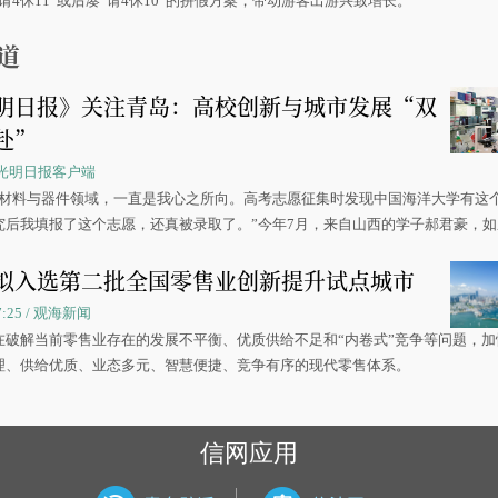
请4休11”或后凑“请4休10”的拼假方案，带动游客出游兴致增长。
道
明日报》关注青岛：高校创新与城市发展“双
赴”
 / 光明日报客户端
源材料与器件领域，一直是我心之所向。高考志愿征集时发现中国海洋大学有这
究后我填报了这个志愿，还真被录取了。”今年7月，来自山西的学子郝君豪，
洋大学材料科学与工程学院材料类专业的录取通知书。
拟入选第二批全国零售业创新提升试点城市
07:25 / 观海新闻
在破解当前零售业存在的发展不平衡、优质供给不足和“内卷式”竞争等问题，加
理、供给优质、业态多元、智慧便捷、竞争有序的现代零售体系。
信网应用