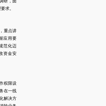
调研，面
理要求。
，重点讲
握应用要
规范化迈
政资金安
作权限设
务在一线
化解决方