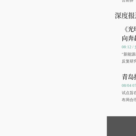
合前拼“
深度报
《光
向奔
08:12
“新能
反复研
中国海
青岛
08/04 
试点旨
布局合