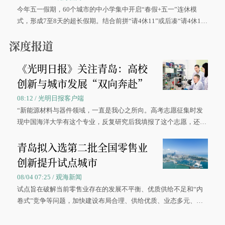
今年五一假期，60个城市的中小学集中开启“春假+五一”连休模
式，形成7至8天的超长假期。结合前拼“请4休11”或后凑“请4休1
0”的拼假方案，带动游客出游兴致增长。
深度报道
《光明日报》关注青岛：高校
创新与城市发展“双向奔赴”
08:12 / 光明日报客户端
“新能源材料与器件领域，一直是我心之所向。高考志愿征集时发
现中国海洋大学有这个专业，反复研究后我填报了这个志愿，还真
被录取了。”今年7月，来自山西的学子郝君豪，如愿收到中国海洋
青岛拟入选第二批全国零售业
大学材料科学与工程学院材料类专业的录取通知书。
创新提升试点城市
08/04 07:25 / 观海新闻
试点旨在破解当前零售业存在的发展不平衡、优质供给不足和“内
卷式”竞争等问题，加快建设布局合理、供给优质、业态多元、智
慧便捷、竞争有序的现代零售体系。