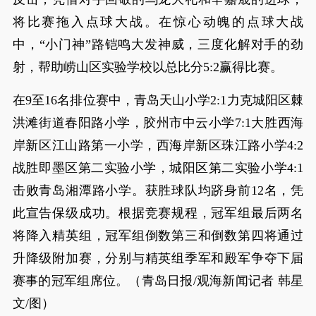
将比赛拖入点球大战。在惊心动魄的点球大战
中，“小门神”路铠鸣大发神威，三度化解对手的劲
射，帮助崂山区实验学校以总比分5:2赢得比赛。
在9至16名排位赛中，青岛天山小学2:1力克城阳区棘
洪滩街道春阳路小学，胶州市中云小学7:1大胜西海
岸新区江山路第一小学，西海岸新区珠江路小学4:2
战胜即墨区第二实验小学，城阳区第二实验小学4:1
击败青岛湘潭路小学。获胜球队均跻身前12名，凭
此宣告保级成功。根据竞赛规程，冠军组最后两名
将降入精英组，冠军组倒数第三和倒数第四将通过
升降级附加赛，分别与精英组季军和殿军争夺下届
赛事的冠军组席位。（青岛日报/观海新闻记者 韩星
文/图）