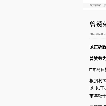
专注独家 · 
曾赞
2026/07/03 
以正确政
曾赞荣
□青岛日
根据树
以“以正
市年轻