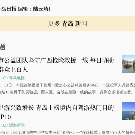
青岛日报 编辑：陆云琦]
更多
青岛
新闻
题
市公益团队坚守广西抢险救援一线 每日协助
群众上百人
08:37 / 青岛晚报
0日、13日，本报连续报道了胶州市爱之心公益慈善服务中心、市退役军人兵锋应
集结16名骨干队员驰援广西灾区、奋战在抢险一线的故事，得到众多读者点赞
出游兴致增长 青岛上榜境内自驾游热门目的
P10
07:32 / 观海新闻
一假期，60个城市的中小学集中开启“春假+五一”连休模式，形成7至8天的超长