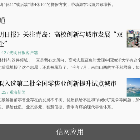
请4休11”或后凑“请4休10”的拼假方案，带动游客出游兴致增长。
道
明日报》关注青岛：高校创新与城市发展“双
赴”
 08:12 / 光明日报客户端
源材料与器件领域，一直是我心之所向。高考志愿征集时发现中国海洋大学有这
究后我填报了这个志愿，还真被录取了。”今年7月，来自山西的学子郝君豪，
洋大学材料科学与工程学院材料类专业的录取通知书。
拟入选第二批全国零售业创新提升试点城市
07:25 / 观海新闻
在破解当前零售业存在的发展不平衡、优质供给不足和“内卷式”竞争等问题，加
理、供给优质、业态多元、智慧便捷、竞争有序的现代零售体系。
信网应用