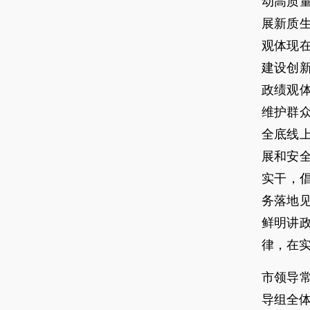
动高质
展新质
观体现
建设创
政绩观
维护群
全底线
展和安
实干，
务落地
鲜明讲
律，在
市领导
导组全