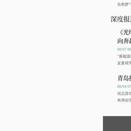
合前拼“
深度报
《光
向奔
08/07
“新能
反复研
中国海
青岛
08/04 
试点旨
布局合