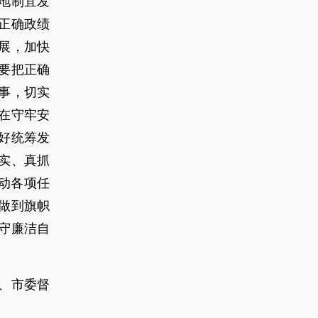
地制宜发
正确政绩
展，加快
要把正确
事，切实
在守牢安
好统筹发
实、真抓
动各项任
做到旗帜
守廉洁自
、市委督