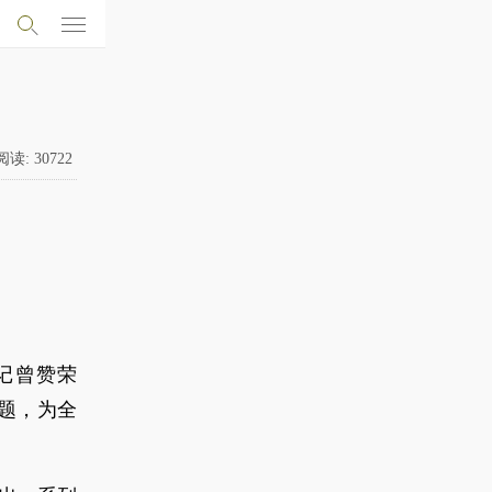
阅读:
30722
记曾赞荣
主题，为全