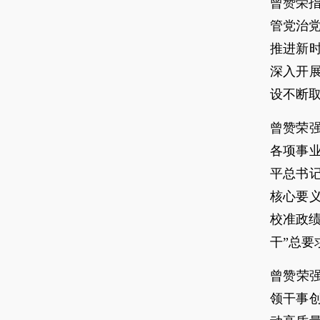
曾赞荣
管党治
推进新
深入开
设不断
曾赞荣
各项事
平总书
核心要
校准政
干”总要
曾赞荣
领干事