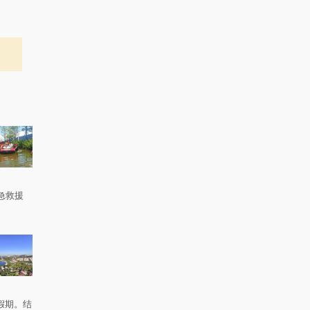
急救援
。
假期。结