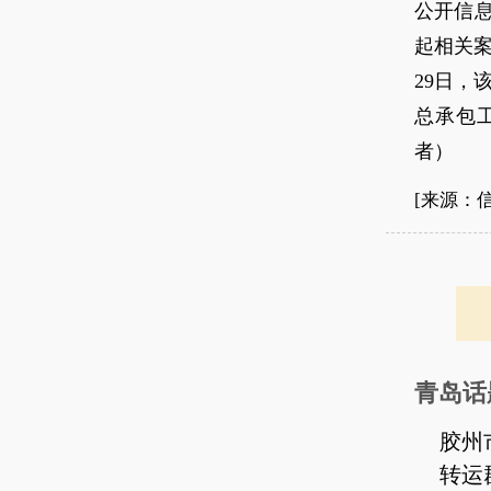
公开信息
起相关
29日，
总承包
者）
[来源：
青岛话
胶州
转运