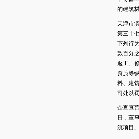
的建筑材
天津市
第三十
下列行
款百分
返工、
资质等
料、建
司处以罚款
企查查普
日，董
筑项目。