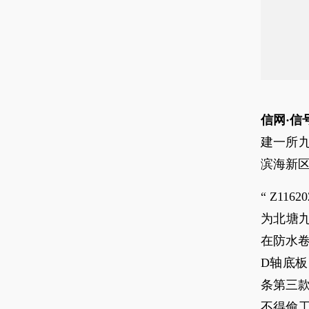
信网·信
建一所
滨海新
“ Z1
为北塘
在防水卷
D轴底
条第三
不得偷