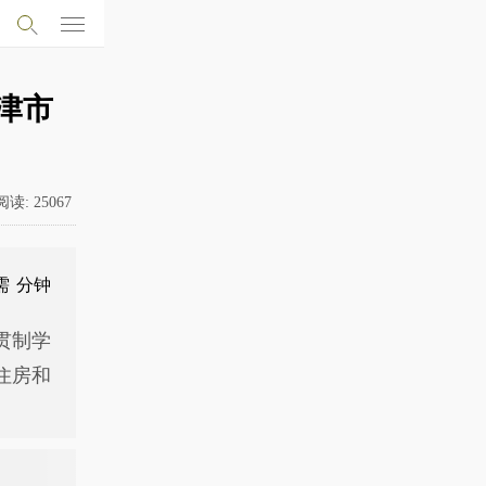
津市
阅读:
25067
需
分钟
贯制学
住房和