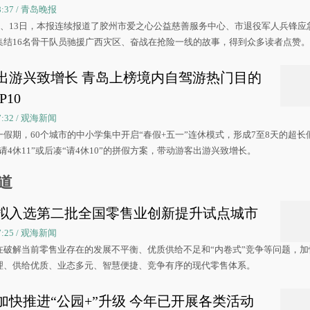
08:37 / 青岛晚报
0日、13日，本报连续报道了胶州市爱之心公益慈善服务中心、市退役军人兵锋应
集结16名骨干队员驰援广西灾区、奋战在抢险一线的故事，得到众多读者点赞
出游兴致增长 青岛上榜境内自驾游热门目的
P10
07:32 / 观海新闻
一假期，60个城市的中小学集中开启“春假+五一”连休模式，形成7至8天的超长
请4休11”或后凑“请4休10”的拼假方案，带动游客出游兴致增长。
道
拟入选第二批全国零售业创新提升试点城市
07:25 / 观海新闻
在破解当前零售业存在的发展不平衡、优质供给不足和“内卷式”竞争等问题，加
理、供给优质、业态多元、智慧便捷、竞争有序的现代零售体系。
加快推进“公园+”升级 今年已开展各类活动