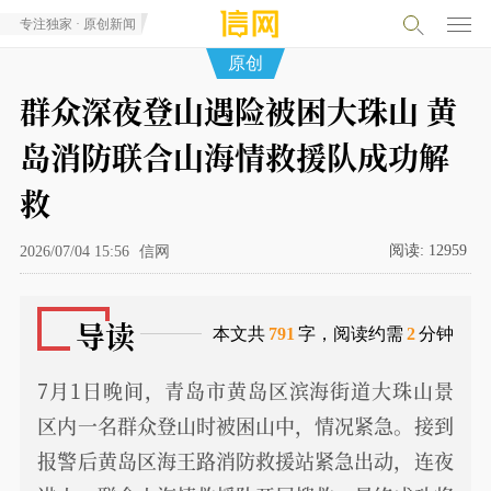
专注独家 · 原创新闻
原创
群众深夜登山遇险被困大珠山 黄
岛消防联合山海情救援队成功解
救
阅读:
12959
2026/07/04 15:56
信网
导读
本文共
791
字，阅读约需
2
分钟
7月1日晚间，青岛市黄岛区滨海街道大珠山景
区内一名群众登山时被困山中，情况紧急。接到
报警后黄岛区海王路消防救援站紧急出动，连夜