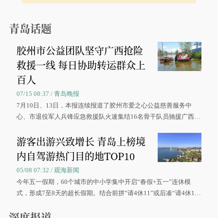
青岛话题
胶州市公益团队坚守广西抢险
救援一线 每日协助转运群众上
百人
07/15 08:37 / 青岛晚报
7月10日、13日，本报连续报道了胶州市爱之心公益慈善服务中
心、市退役军人兵锋应急救援队火速集结16名骨干队员驰援广西灾
区、奋战在抢险一线的故事，得到众多读者点赞。
游客出游兴致增长 青岛上榜境
内自驾游热门目的地TOP10
05/08 07:32 / 观海新闻
今年五一假期，60个城市的中小学集中开启“春假+五一”连休模
式，形成7至8天的超长假期。结合前拼“请4休11”或后凑“请4休1
0”的拼假方案，带动游客出游兴致增长。
深度报道