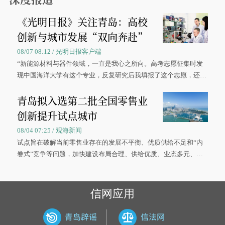
《光明日报》关注青岛：高校
创新与城市发展“双向奔赴”
08/07 08:12 / 光明日报客户端
“新能源材料与器件领域，一直是我心之所向。高考志愿征集时发
现中国海洋大学有这个专业，反复研究后我填报了这个志愿，还真
被录取了。”今年7月，来自山西的学子郝君豪，如愿收到中国海洋
青岛拟入选第二批全国零售业
大学材料科学与工程学院材料类专业的录取通知书。
创新提升试点城市
08/04 07:25 / 观海新闻
试点旨在破解当前零售业存在的发展不平衡、优质供给不足和“内
卷式”竞争等问题，加快建设布局合理、供给优质、业态多元、智
慧便捷、竞争有序的现代零售体系。
信网应用