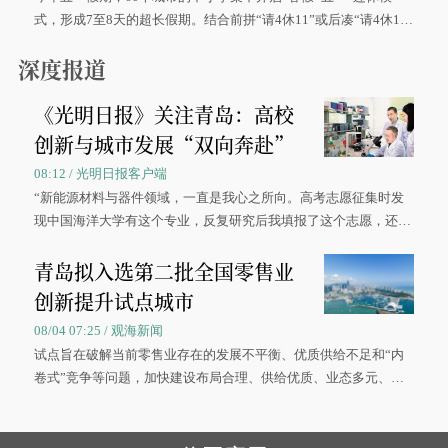
式，形成7至8天的超长假期。结合前拼“请4休11”或后凑“请4休1
0”的拼假方案，带动游客出游兴致增长。
深度报道
《光明日报》关注青岛：高校
创新与城市发展“双向奔赴”
08:12 / 光明日报客户端
“新能源材料与器件领域，一直是我心之所向。高考志愿征集时发
现中国海洋大学有这个专业，反复研究后我填报了这个志愿，还真
被录取了。”今年7月，来自山西的学子郝君豪，如愿收到中国海洋
青岛拟入选第二批全国零售业
大学材料科学与工程学院材料类专业的录取通知书。
创新提升试点城市
08/04 07:25 / 观海新闻
试点旨在破解当前零售业存在的发展不平衡、优质供给不足和“内
卷式”竞争等问题，加快建设布局合理、供给优质、业态多元、智
慧便捷、竞争有序的现代零售体系。