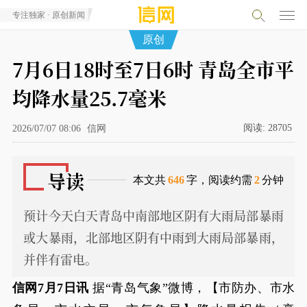
专注独家 · 原创新闻
原创
7月6日18时至7日6时 青岛全市平
均降水量25.7毫米
阅读:
28705
2026/07/07 08:06
信网
导读
本文共
646
字，阅读约需
2
分钟
预计今天白天青岛中南部地区阴有大雨局部暴雨
或大暴雨，北部地区阴有中雨到大雨局部暴雨，
并伴有雷电。
信网7月7日讯
据“青岛气象”微博，【市防办、市水