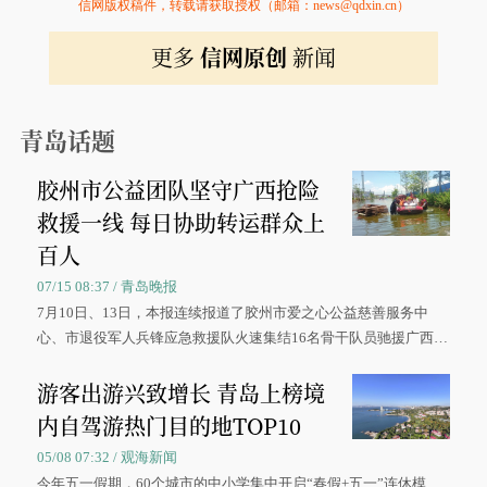
信网版权稿件，转载请获取授权（邮箱：news@qdxin.cn）
更多
信网原创
新闻
青岛话题
胶州市公益团队坚守广西抢险
救援一线 每日协助转运群众上
百人
07/15 08:37 / 青岛晚报
7月10日、13日，本报连续报道了胶州市爱之心公益慈善服务中
心、市退役军人兵锋应急救援队火速集结16名骨干队员驰援广西灾
区、奋战在抢险一线的故事，得到众多读者点赞。
游客出游兴致增长 青岛上榜境
内自驾游热门目的地TOP10
05/08 07:32 / 观海新闻
今年五一假期，60个城市的中小学集中开启“春假+五一”连休模