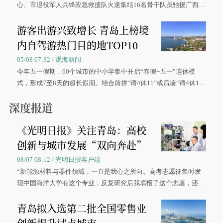
心、市退役军人兵锋应急救援队火速集结16名骨干队员驰援广西灾
区、奋战在抢险一线的故事，得到众多读者点赞。
游客出游兴致增长 青岛上榜境
内自驾游热门目的地TOP10
05/08 07:32 / 观海新闻
今年五一假期，60个城市的中小学集中开启“春假+五一”连休模
式，形成7至8天的超长假期。结合前拼“请4休11”或后凑“请4休1
0”的拼假方案，带动游客出游兴致增长。
深度报道
《光明日报》关注青岛：高校
创新与城市发展“双向奔赴”
08/07 08:12 / 光明日报客户端
“新能源材料与器件领域，一直是我心之所向。高考志愿征集时发
现中国海洋大学有这个专业，反复研究后我填报了这个志愿，还真
被录取了。”今年7月，来自山西的学子郝君豪，如愿收到中国海洋
青岛拟入选第二批全国零售业
大学材料科学与工程学院材料类专业的录取通知书。