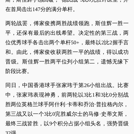
在首局击出147分的满分单杆。
两轮战罢，傅家俊携两胜战绩领跑，斯佳辉一胜一
平，还保有最后的出线希望。决定性的第三战，两
位优秀球手各击出两个单杆50+，最终以2比2握手言
和。由此，傅家俊收获两胜一平的战绩，得以成功
晋级。斯佳辉一胜两平位列小组第二，遗憾无缘下
阶段比赛。
同日，中国香港球手张家玮于第26小组出战。比赛
中，张家玮表现神勇，前两轮以3比1和3比0分别战
胜两位英格兰球手阿什利·卡蒂和乔治·普拉格内尔，
第三战又以一个3比0完胜威尔士的马修·史蒂文斯，
最终三战皆胜，以9个积分占据小组头名，强势晋级
32强。