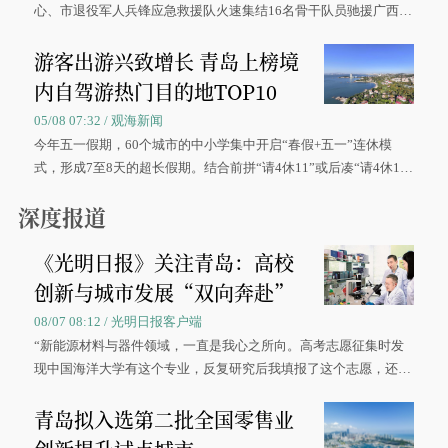
心、市退役军人兵锋应急救援队火速集结16名骨干队员驰援广西灾
区、奋战在抢险一线的故事，得到众多读者点赞。
游客出游兴致增长 青岛上榜境
内自驾游热门目的地TOP10
05/08 07:32 / 观海新闻
今年五一假期，60个城市的中小学集中开启“春假+五一”连休模
式，形成7至8天的超长假期。结合前拼“请4休11”或后凑“请4休1
0”的拼假方案，带动游客出游兴致增长。
深度报道
《光明日报》关注青岛：高校
创新与城市发展“双向奔赴”
08/07 08:12 / 光明日报客户端
“新能源材料与器件领域，一直是我心之所向。高考志愿征集时发
现中国海洋大学有这个专业，反复研究后我填报了这个志愿，还真
被录取了。”今年7月，来自山西的学子郝君豪，如愿收到中国海洋
青岛拟入选第二批全国零售业
大学材料科学与工程学院材料类专业的录取通知书。