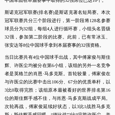
中国军团在本届赛事中取得的32强席位已达10个。
斯诺克冠军联赛(排名赛)是斯诺克著名短局赛。本次
冠军联赛共分三个阶段进行，第一阶段将128名参赛
球员分为32组，每组4人进行循环赛，小组头名晋级
32强，参加第二阶段的比赛。此前，已有常冰玉、
张安达等8位中国球手拿到本届赛事的32强资格。
当日比赛共有4位中国球手出战，其中傅家俊与斯佳
辉、许医尘均被分在第6小组，该组的另外一名竞争
者是英格兰的肖恩·马多克斯。首轮较量，傅家俊在
与许医尘的比赛中击出106分、67分的优质单杆，以
3比0取得完胜；该组原本最被看好的世界排名第16
位的斯佳辉手感不佳，与肖恩·马多克斯战成平局。
次轮再战，傅家俊延续好状态，以3比1战胜马多克
斯；斯佳辉手感回暖，“德比战”3比0完胜许医尘，并