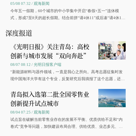
05/08 07:32 / 观海新闻
今年五一假期，60个城市的中小学集中开启“春假+五一”连休模
式，形成7至8天的超长假期。结合前拼“请4休11”或后凑“请4休1
0”的拼假方案，带动游客出游兴致增长。
深度报道
《光明日报》关注青岛：高校
创新与城市发展“双向奔赴”
08/07 08:12 / 光明日报客户端
“新能源材料与器件领域，一直是我心之所向。高考志愿征集时发
现中国海洋大学有这个专业，反复研究后我填报了这个志愿，还真
被录取了。”今年7月，来自山西的学子郝君豪，如愿收到中国海洋
青岛拟入选第二批全国零售业
大学材料科学与工程学院材料类专业的录取通知书。
创新提升试点城市
08/04 07:25 / 观海新闻
试点旨在破解当前零售业存在的发展不平衡、优质供给不足和“内
卷式”竞争等问题，加快建设布局合理、供给优质、业态多元、智
慧便捷、竞争有序的现代零售体系。