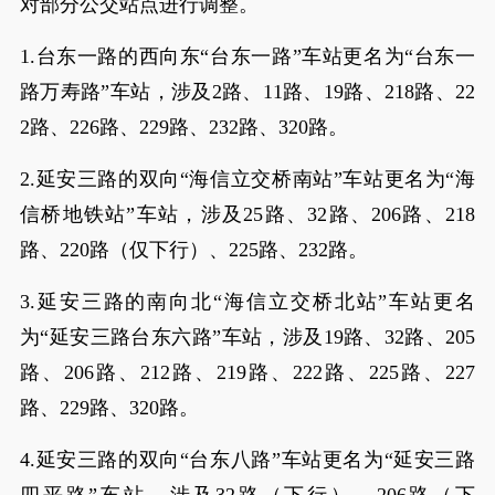
对部分公交站点进行调整。
1.台东一路的西向东“台东一路”车站更名为“台东一
路万寿路”车站，涉及2路、11路、19路、218路、22
2路、226路、229路、232路、320路。
2.延安三路的双向“海信立交桥南站”车站更名为“海
信桥地铁站”车站，涉及25路、32路、206路、218
路、220路（仅下行）、225路、232路。
3.延安三路的南向北“海信立交桥北站”车站更名
为“延安三路台东六路”车站，涉及19路、32路、205
路、206路、212路、219路、222路、225路、227
路、229路、320路。
4.延安三路的双向“台东八路”车站更名为“延安三路