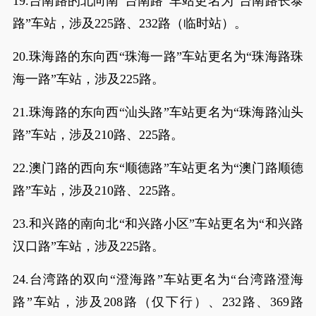
19.台南路的北向南“台南路”车站更名为“台南路长泰
路”车站，涉及225路、232路（临时站）。
20.珠海路的东向西“珠海一路”车站更名为“珠海路珠
海一路”车站，涉及225路。
21.珠海路的东向西“汕头路”车站更名为“珠海路汕头
路”车站，涉及210路、225路。
22.澳门路的西向东“顺德路”车站更名为“澳门路顺德
路”车站，涉及210路、225路。
23.和兴路的南向北“和兴路小区”车站更名为“和兴路
汉口路”车站，涉及225路。
24.台湾路的双向“澄海路”车站更名为“台湾路澄海
路”车站，涉及208路（仅下行）、232路、369路