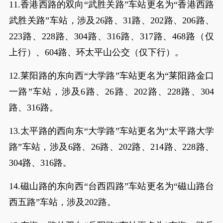
11.香港西路的双向“武胜关路”车站更名为“香港西路
武胜关路”车站，涉及26路、31路、202路、206路、
223路、228路、304路、316路、317路、468路（仅
上行）、604路、环太平山公交（仅下行）。
12.莱阳路的东向西“大学路”车站更名为“莱阳路金口
一路”车站，涉及6路、26路、202路、228路、304
路、316路。
13.太平路的西向东“大学路”车站更名为“太平路大学
路”车站，涉及6路、26路、202路、214路、228路、
304路、316路。
14.磁山路的东向西“台西四路”车站更名为“磁山路台
西五路”车站，涉及202路。