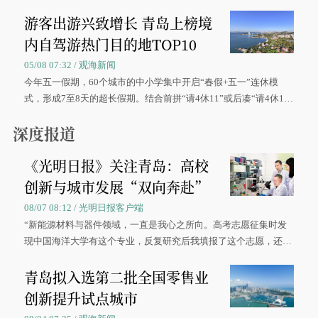
区、奋战在抢险一线的故事，得到众多读者点赞。
游客出游兴致增长 青岛上榜境
内自驾游热门目的地TOP10
05/08 07:32 / 观海新闻
今年五一假期，60个城市的中小学集中开启“春假+五一”连休模
式，形成7至8天的超长假期。结合前拼“请4休11”或后凑“请4休1
0”的拼假方案，带动游客出游兴致增长。
深度报道
《光明日报》关注青岛：高校
创新与城市发展“双向奔赴”
08/07 08:12 / 光明日报客户端
“新能源材料与器件领域，一直是我心之所向。高考志愿征集时发
现中国海洋大学有这个专业，反复研究后我填报了这个志愿，还真
被录取了。”今年7月，来自山西的学子郝君豪，如愿收到中国海洋
青岛拟入选第二批全国零售业
大学材料科学与工程学院材料类专业的录取通知书。
创新提升试点城市