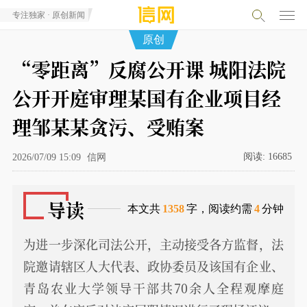
专注独家 · 原创新闻
原创
“零距离”反腐公开课 城阳法院
公开开庭审理某国有企业项目经
理邹某某贪污、受贿案
阅读:
16685
2026/07/09 15:09
信网
导读
本文共
1358
字，阅读约需
4
分钟
为进一步深化司法公开，主动接受各方监督，法
院邀请辖区人大代表、政协委员及该国有企业、
青岛农业大学领导干部共70余人全程观摩庭