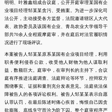
明明、叶雅鑫组成合议庭，公开开庭审理某国有企
业项目经理邹某某贪污、受贿案。为进一步深化司
法公开，主动接受各方监督，法院邀请辖区人大代
表、政协委员及该国有企业、青岛农业大学领导干
部共70余人全程观摩庭审，并在庭后对法官履职情
况进行了现场评议。
本案被告人邹某某原系某国有企业项目经理，利用
职务便利侵吞公款，收受他人财物为他人谋取利
益，数额巨大。庭审中，在审判长的主持下，合议
庭有序推进法庭调查、法庭辩论等环节，控辩双方
围绕事实、证据和量刑充分发表意见。法庭依法保
障被告人的各项诉讼权利。被告人邹某某表示自愿
认罪认罚，在最后陈述时痛心疾首，悔恨自己因贪
欲膨胀、底线失守而沦为阶下囚。整个庭审程序严