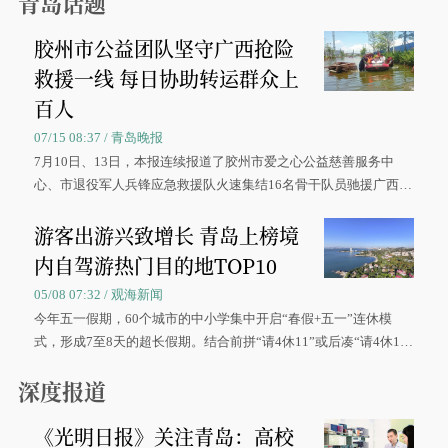
青岛话题
胶州市公益团队坚守广西抢险
救援一线 每日协助转运群众上
百人
07/15 08:37 / 青岛晚报
7月10日、13日，本报连续报道了胶州市爱之心公益慈善服务中
心、市退役军人兵锋应急救援队火速集结16名骨干队员驰援广西灾
区、奋战在抢险一线的故事，得到众多读者点赞。
游客出游兴致增长 青岛上榜境
内自驾游热门目的地TOP10
05/08 07:32 / 观海新闻
今年五一假期，60个城市的中小学集中开启“春假+五一”连休模
式，形成7至8天的超长假期。结合前拼“请4休11”或后凑“请4休1
0”的拼假方案，带动游客出游兴致增长。
深度报道
《光明日报》关注青岛：高校