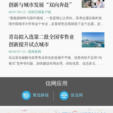
创新与城市发展“双向奔赴”
08/07 08:12 / 光明日报客户端
“新能源材料与器件领域，一直是我心之所向。高考志愿征集时发
现中国海洋大学有这个专业，反复研究后我填报了这个志愿，还真
被录取了。”今年7月，来自山西的学子郝君豪，如愿收到中国海洋
青岛拟入选第二批全国零售业
大学材料科学与工程学院材料类专业的录取通知书。
创新提升试点城市
08/04 07:25 / 观海新闻
试点旨在破解当前零售业存在的发展不平衡、优质供给不足和“内
卷式”竞争等问题，加快建设布局合理、供给优质、业态多元、智
慧便捷、竞争有序的现代零售体系。
信网应用