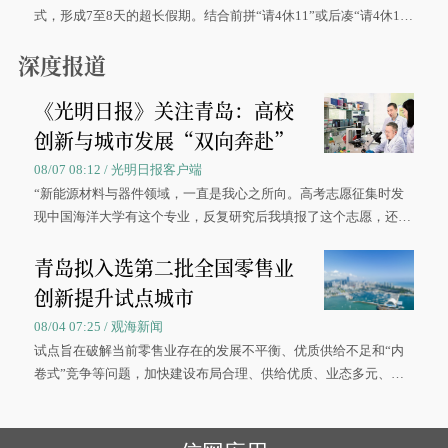
式，形成7至8天的超长假期。结合前拼“请4休11”或后凑“请4休1
0”的拼假方案，带动游客出游兴致增长。
深度报道
《光明日报》关注青岛：高校
创新与城市发展“双向奔赴”
08/07 08:12 / 光明日报客户端
“新能源材料与器件领域，一直是我心之所向。高考志愿征集时发
现中国海洋大学有这个专业，反复研究后我填报了这个志愿，还真
被录取了。”今年7月，来自山西的学子郝君豪，如愿收到中国海洋
青岛拟入选第二批全国零售业
大学材料科学与工程学院材料类专业的录取通知书。
创新提升试点城市
08/04 07:25 / 观海新闻
试点旨在破解当前零售业存在的发展不平衡、优质供给不足和“内
卷式”竞争等问题，加快建设布局合理、供给优质、业态多元、智
慧便捷、竞争有序的现代零售体系。