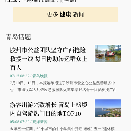
[来源：信网-商讯 编辑：孙宝震]
更多
健康
新闻
青岛话题
胶州市公益团队坚守广西抢险
救援一线 每日协助转运群众上
百人
07/15 08:37 / 青岛晚报
7月10日、13日，本报连续报道了胶州市爱之心公益慈善服务中
心、市退役军人兵锋应急救援队火速集结16名骨干队员驰援广西灾
区、奋战在抢险一线的故事，得到众多读者点赞。
游客出游兴致增长 青岛上榜境
内自驾游热门目的地TOP10
05/08 07:32 / 观海新闻
今年五一假期，60个城市的中小学集中开启“春假+五一”连休模