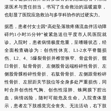
湛医术与责任担当，书写了生命救治的温暖篇章，
也彰显了医院应急救治与多学科协作的过硬实力。
据悉，患者付女士因“高处坠落致疼痛流血伴活动障
碍约1小时35分钟”被紧急送往平度市人民医院就
诊。入院时，患者病情极度危重，呈嗜睡状态，经
全面检查确诊为：创伤性休克、L1-2水平脊髓损
伤、L2、4、5爆裂骨折并椎管狭窄、骨盆骨折、髋
臼骨折、耻骨骨折、左侧股骨远端粉碎性骨折、左
侧股骨髁粉碎性骨折、右肱骨骨折、左侧跟骨粉碎
性骨折、左胫距关节脱位等全身多处严重损伤，同
时合并创伤性气胸、创伤性湿肺、蛛网膜下腔出
血，病情凶险，随时可能危及生命。入院查体显
示，患者左下肢感觉完全丧失、无法活动，右下肢