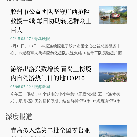
胶州市公益团队坚守广西抢险
救援一线 每日协助转运群众上
百人
07/15 08:37 / 青岛晚报
7月10日、13日，本报连续报道了胶州市爱之心公益慈善服务中
心、市退役军人兵锋应急救援队火速集结16名骨干队员驰援广西灾
区、奋战在抢险一线的故事，得到众多读者点赞。
游客出游兴致增长 青岛上榜境
内自驾游热门目的地TOP10
05/08 07:32 / 观海新闻
今年五一假期，60个城市的中小学集中开启“春假+五一”连休模
式，形成7至8天的超长假期。结合前拼“请4休11”或后凑“请4休1
0”的拼假方案，带动游客出游兴致增长。
深度报道
青岛拟入选第二批全国零售业