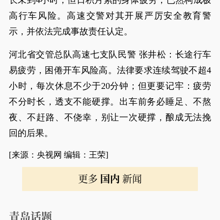
长未到4小时，但日积月累的身体疲劳，已然构成极
高行车风险。高速交警对其开展严厉安全教育警
示，并依法完成事故责任认定。
河北省交管总队高速七支队民警 张井松：长途行车
易疲劳，困倦开车风险高。法律要求连续驾驶不超4
小时，每次休息不少于20分钟；但更要记牢：疲劳
不分时长，透支不能硬撑。出车前务必睡足、不熬
夜、不赶路、不侥幸，别让一次硬撑，酿成无法挽
回的后果。
[来源：央视网 编辑：王荣]
更多
国内
新闻
青岛话题