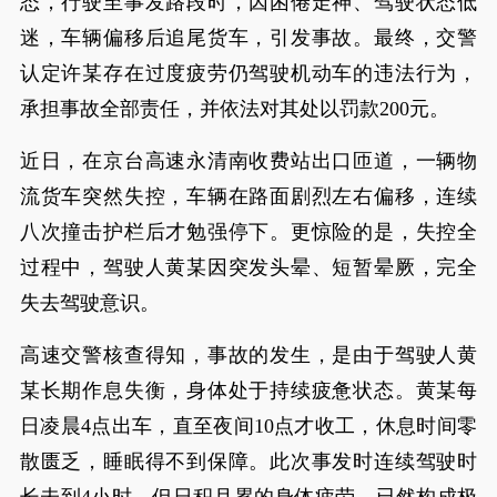
态，行驶至事发路段时，因困倦走神、驾驶状态低
迷，车辆偏移后追尾货车，引发事故。最终，交警
认定许某存在过度疲劳仍驾驶机动车的违法行为，
承担事故全部责任，并依法对其处以罚款200元。
近日，在京台高速永清南收费站出口匝道，一辆物
流货车突然失控，车辆在路面剧烈左右偏移，连续
八次撞击护栏后才勉强停下。更惊险的是，失控全
过程中，驾驶人黄某因突发头晕、短暂晕厥，完全
失去驾驶意识。
高速交警核查得知，事故的发生，是由于驾驶人黄
某长期作息失衡，身体处于持续疲惫状态。黄某每
日凌晨4点出车，直至夜间10点才收工，休息时间零
散匮乏，睡眠得不到保障。此次事发时连续驾驶时