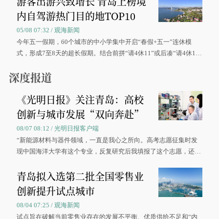
游客出游兴致增长 青岛上榜境
内自驾游热门目的地TOP10
05/08 07:32 / 观海新闻
今年五一假期，60个城市的中小学集中开启“春假+五一”连休模
式，形成7至8天的超长假期。结合前拼“请4休11”或后凑“请4休1
0”的拼假方案，带动游客出游兴致增长。
深度报道
《光明日报》关注青岛：高校
创新与城市发展“双向奔赴”
08/07 08:12 / 光明日报客户端
“新能源材料与器件领域，一直是我心之所向。高考志愿征集时发
现中国海洋大学有这个专业，反复研究后我填报了这个志愿，还真
被录取了。”今年7月，来自山西的学子郝君豪，如愿收到中国海洋
青岛拟入选第二批全国零售业
大学材料科学与工程学院材料类专业的录取通知书。
创新提升试点城市
08/04 07:25 / 观海新闻
试点旨在破解当前零售业存在的发展不平衡、优质供给不足和“内