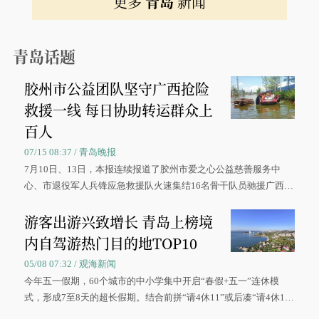
更多
青岛
新闻
青岛话题
胶州市公益团队坚守广西抢险
救援一线 每日协助转运群众上
百人
07/15 08:37 / 青岛晚报
7月10日、13日，本报连续报道了胶州市爱之心公益慈善服务中
心、市退役军人兵锋应急救援队火速集结16名骨干队员驰援广西灾
区、奋战在抢险一线的故事，得到众多读者点赞。
游客出游兴致增长 青岛上榜境
内自驾游热门目的地TOP10
05/08 07:32 / 观海新闻
今年五一假期，60个城市的中小学集中开启“春假+五一”连休模
式，形成7至8天的超长假期。结合前拼“请4休11”或后凑“请4休1
0”的拼假方案，带动游客出游兴致增长。