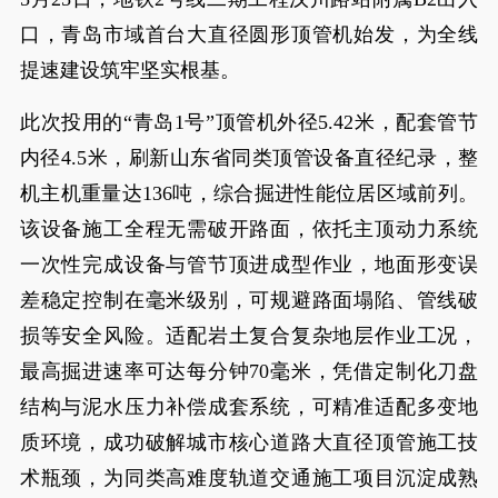
口，青岛市域首台大直径圆形顶管机始发，为全线
提速建设筑牢坚实根基。
此次投用的“青岛1号”顶管机外径5.42米，配套管节
内径4.5米，刷新山东省同类顶管设备直径纪录，整
机主机重量达136吨，综合掘进性能位居区域前列。
该设备施工全程无需破开路面，依托主顶动力系统
一次性完成设备与管节顶进成型作业，地面形变误
差稳定控制在毫米级别，可规避路面塌陷、管线破
损等安全风险。适配岩土复合复杂地层作业工况，
最高掘进速率可达每分钟70毫米，凭借定制化刀盘
结构与泥水压力补偿成套系统，可精准适配多变地
质环境，成功破解城市核心道路大直径顶管施工技
术瓶颈，为同类高难度轨道交通施工项目沉淀成熟