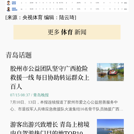
[来源：央视体育 编辑：陆云琦]
更多
体育
新闻
青岛话题
胶州市公益团队坚守广西抢险
救援一线 每日协助转运群众上
百人
07/15 08:37 / 青岛晚报
7月10日、13日，本报连续报道了胶州市爱之心公益慈善服务中
心、市退役军人兵锋应急救援队火速集结16名骨干队员驰援广西灾
区、奋战在抢险一线的故事，得到众多读者点赞。
游客出游兴致增长 青岛上榜境
内自驾游热门目的地TOP10