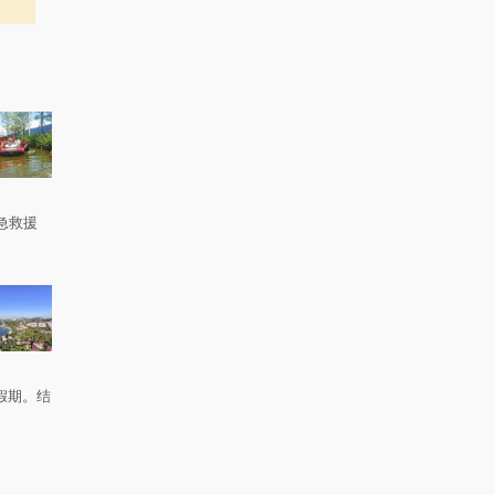
急救援
。
假期。结