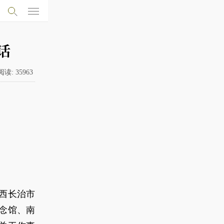
话
阅读:
35963
西长治市
念馆、南