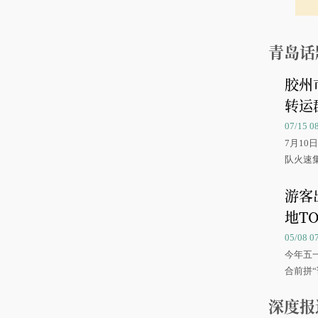
青岛话
胶州
转运
07/15 
7月1
队火速
游客
地TO
05/08 
今年五
合前拼“
深度报