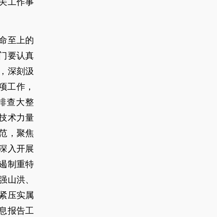
关工作事
命至上的
门要认真
，深刻汲
项工作，
排查大整
技术力量
范，聚焦
深入开展
遏制重特
强山洪、
紧压实属
息报告工