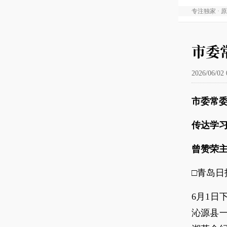
专注独家 · 
市委
2026/06/02 
市委常
传达学
曾赞荣
□青岛日
6月1
沁源县