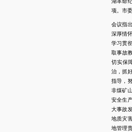
湖革命
项。市
会议指
深厚情
学习贯
取事故
切实保
治，抓
指导，
非煤矿
安全生
大事故
地质灾
地管理