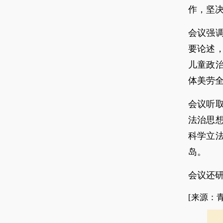
作，坚
会议强
要论述
儿童政
体美劳
会议听
法治思
科学立
岛。
会议还
[来源：