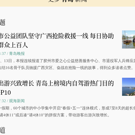
题
市公益团队坚守广西抢险救援一线 每日协助
群众上百人
08:37 / 青岛晚报
0日、13日，本报连续报道了胶州市爱之心公益慈善服务中心、市退役军人兵锋应
集结16名骨干队员驰援广西灾区、奋战在抢险一线的故事，得到众多读者点赞
出游兴致增长 青岛上榜境内自驾游热门目的
P10
07:32 / 观海新闻
一假期，60个城市的中小学集中开启“春假+五一”连休模式，形成7至8天的超长
请4休11”或后凑“请4休10”的拼假方案，带动游客出游兴致增长。
道